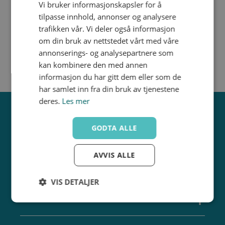
Utv. gjenge i metall
67
32
Vi bruker informasjonskapsler for å
16
40
tilpasse innhold, annonser og analysere
Produktdatablad
trafikken vår. Vi deler også informasjon
om din bruk av nettstedet vårt med våre
annonserings- og analysepartnere som
kan kombinere den med annen
informasjon du har gitt dem eller som de
har samlet inn fra din bruk av tjenestene
deres.
Les mer
GODTA ALLE
AVVIS ALLE
VIS DETALJER
ABONNER PÅ VÅRT NYHETSBREV
Strengt
Ytelse
Målretting
nødvendig