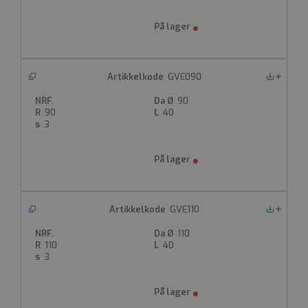
Muffe i begge ender
Produktdatablad
GVE090
Nedlastinger
90
90
40
3
GVE110
Nedlastinger
110
110
40
3