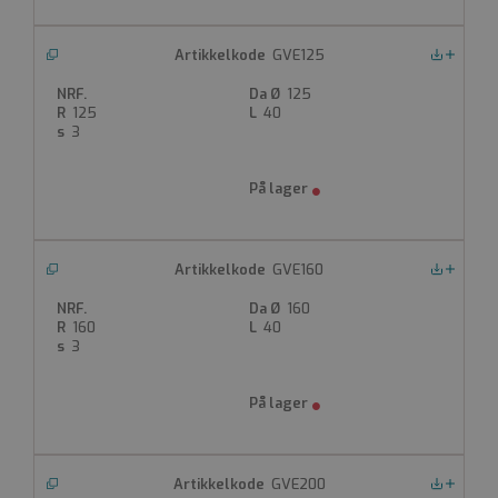
GVE125
Nedlastinger
125
125
40
3
GVE160
Nedlastinger
160
160
40
3
GVE200
Nedlastinger