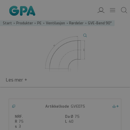
Start
/
Produkter
/
PE
/
Ventilasjon
/
Rørdeler
/
GVE-Bend 90°
GVE075
GVE
Nedlastinger
Bend 90°
75
75
40
PE-bend 90°
3