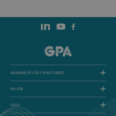
29 minutter 33
sekunder
Denne
informasjonskapselen
brukes til å skille
mellom mennesker
og roboter. Dette er
gunstig for nettstedet
for å kunne lage
gyldige rapporter om
bruken av nettstedet.
__cf_bm
Cloudflare Inc.
.hsforms.com
29 minutter 34
sekunder
ABONNER PÅ VÅRT NYHETSBREV
Denne
informasjonskapselen
brukes til å skille
OM GPA
mellom mennesker
og roboter. Dette er
gunstig for nettstedet
for å kunne lage
HJELP
gyldige rapporter om
bruken av nettstedet.