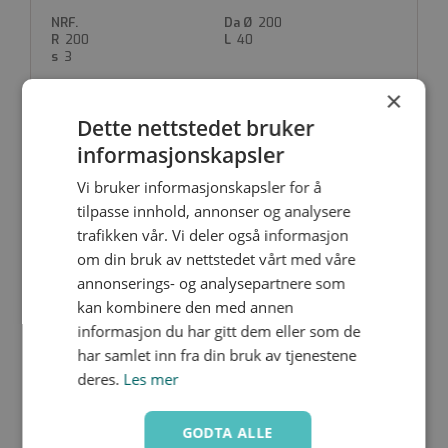
200
200
40
3
×
Dette nettstedet bruker
informasjonskapsler
GVE225
Vi bruker informasjonskapsler for å
Nedlastinger
tilpasse innhold, annonser og analysere
225
225
40
trafikken vår. Vi deler også informasjon
3.5
om din bruk av nettstedet vårt med våre
annonserings- og analysepartnere som
kan kombinere den med annen
informasjon du har gitt dem eller som de
har samlet inn fra din bruk av tjenestene
GVE250
deres.
Les mer
Nedlastinger
250
250
40
GODTA ALLE
3.5