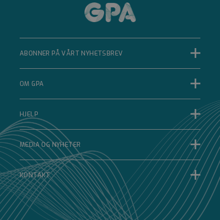
mellom mennesker
og roboter. Dette er
gunstig for nettstedet
for å kunne lage
gyldige rapporter om
bruken av nettstedet.
__cf_bm
ABONNER PÅ VÅRT NYHETSBREV
Cloudflare Inc.
.hsforms.com
OM GPA
29 minutter 34
sekunder
Denne
HJELP
informasjonskapselen
brukes til å skille
mellom mennesker
og roboter. Dette er
gunstig for nettstedet
MEDIA OG NYHETER
for å kunne lage
gyldige rapporter om
bruken av nettstedet.
KONTAKT
ASP.NET_SessionId
Microsoft
Corporation
www.gpa.no