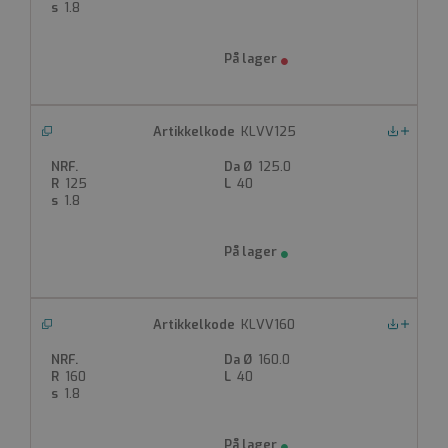
Muffe i begge ender
1.8
Grå (hvit på forespørsel)
Produktdatablad
KLVV125
Nedlastinger
125.0
125
40
1.8
KLVV160
Nedlastinger
160.0
160
40
1.8