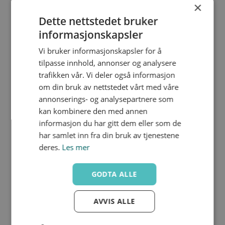
×
KLVV280
Nedlastinger
Dette nettstedet bruker
280.0
280
50
informasjonskapsler
2.3
Vi bruker informasjonskapsler for å
tilpasse innhold, annonser og analysere
trafikken vår. Vi deler også informasjon
om din bruk av nettstedet vårt med våre
annonserings- og analysepartnere som
KLVV315
Nedlastinger
kan kombinere den med annen
315.0
informasjon du har gitt dem eller som de
315
50
har samlet inn fra din bruk av tjenestene
2.5
deres.
Les mer
GODTA ALLE
KLVV355
AVVIS ALLE
Nedlastinger
355.0
355
50