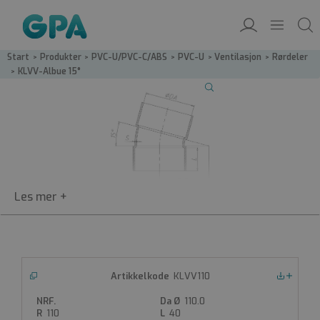
Start
/
Produkter
/
PVC-U/PVC-C/ABS
/
PVC-U
/
Ventilasjon
/
Rørdeler
/
KLVV-Albue 15°
KLVV
KLVV110
Nedlastinger
Albue 15°
110.0
PVC- albue 15°
110
40