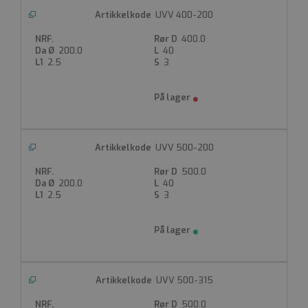
__cf_bm
UVV 400-200
Cloudflare Inc.
400.0
.hsforms.com
200.0
40
29 minutter 34
2.5
3
sekunder
Denne
informasjonskapselen
brukes til å skille
mellom mennesker
og roboter. Dette er
gunstig for nettstedet
UVV 500-200
for å kunne lage
gyldige rapporter om
bruken av nettstedet.
500.0
200.0
40
ASP.NET_SessionId
2.5
3
Microsoft
Corporation
www.gpa.no
Sesjon
Denne
informasjonskapselen
UVV 500-315
er satt av Doubleclick
og utfører
500.0
informasjon om