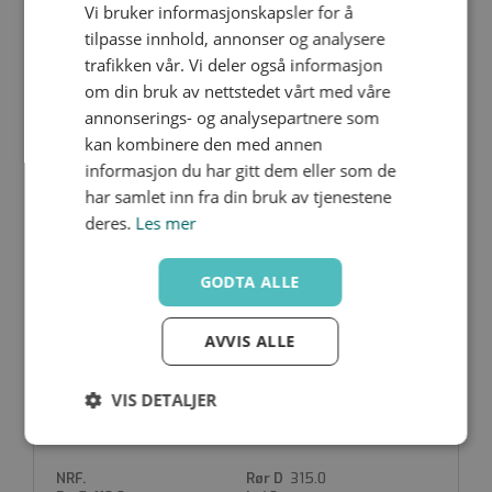
Vi bruker informasjonskapsler for å
UVV 250-200
tilpasse innhold, annonser og analysere
250.0
trafikken vår. Vi deler også informasjon
200.0
40
om din bruk av nettstedet vårt med våre
2.5
3
annonserings- og analysepartnere som
kan kombinere den med annen
informasjon du har gitt dem eller som de
har samlet inn fra din bruk av tjenestene
deres.
Les mer
UVV 280-160
280.0
GODTA ALLE
160.0
40
2.5
3
AVVIS ALLE
VIS DETALJER
UVV 315-110
Strengt
Ytelse
Målretting
nødvendig
315.0