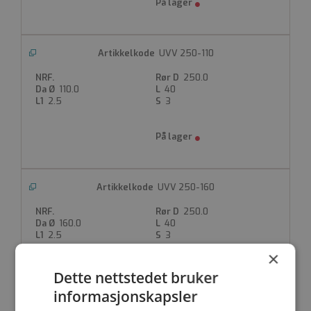
UVV 250-110
250.0
110.0
40
2.5
3
UVV 250-160
250.0
160.0
40
2.5
3
×
Dette nettstedet bruker
informasjonskapsler