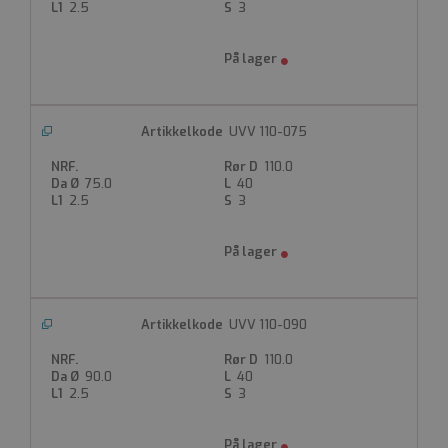
Ventilasjon
2.5
3
Grå (hvit på forespørsel)
Andre dimensjoner ved forespørsel
Finnes også som 45° av type UVHV
Produktdatablad
UVV 110-075
110.0
75.0
40
2.5
3
UVV 110-090
110.0
90.0
40
2.5
3