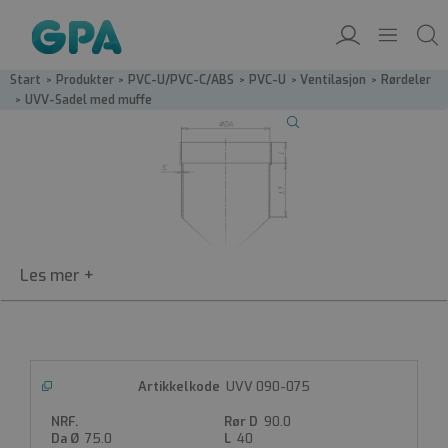
Start
/
Produkter
/
PVC-U/PVC-C/ABS
/
PVC-U
/
Ventilasjon
/
Rørdeler
/
UVV-Sadel med muffe
UVV
UVV 090-075
Sadel med muffe
90.0
PVC-sadel med muffe
75.0
40