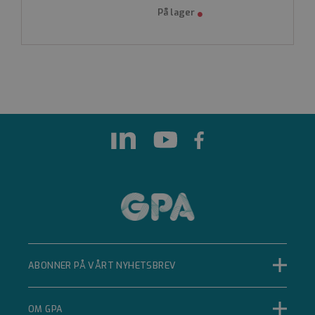
29 minutter 33
sekunder
Denne
informasjonskapselen
brukes til å skille
mellom mennesker
og roboter. Dette er
gunstig for nettstedet
for å kunne lage
gyldige rapporter om
bruken av nettstedet.
CookieScriptConsent
CookieScript
.gpa.no
1 år 1 måned
Denne
informasjonskapselen
brukes av Cookie-
Script.com-tjenesten
for å huske
innstillingene for
ABONNER PÅ VÅRT NYHETSBREV
besøkendes
informasjonskapsel.
Det er nødvendig at
Cookie-Script.com
cookie-banner
OM GPA
fungerer som det