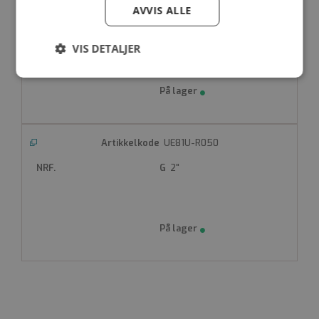
UE81U-R040
AVVIS ALLE
1 1/2"
VIS DETALJER
Strengt
Ytelse
Målretting
nødvendig
UE81U-R050
Funksjonalitet
Ugradert
2"
Strengt nødvendig
Ytelse
Målretting
Funksjonalitet
Ugradert
Strengt nødvendige informasjonskapsler tillater
kjernefunksjoner på nettstedet, som
brukerinnlogging og kontoadministrasjon.