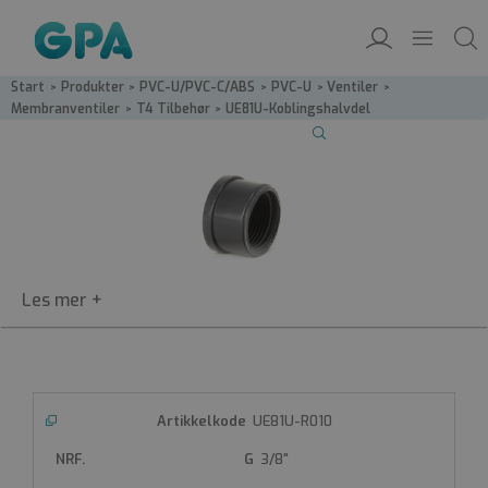
Start
/
Produkter
/
PVC-U/PVC-C/ABS
/
PVC-U
/
Ventiler
/
Membranventiler
/
T4 Tilbehør
/
UE81U-Koblingshalvdel
PVC-koblingshalvdel
UE81U
UE81U-R010
Produktdatablad
EPD
3/8"