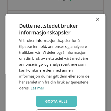
×
UE81U-R025
Dette nettstedet bruker
1"
informasjonskapsler
Vi bruker informasjonskapsler for å
tilpasse innhold, annonser og analysere
trafikken vår. Vi deler også informasjon
om din bruk av nettstedet vårt med våre
annonserings- og analysepartnere som
UE81U-R032
kan kombinere den med annen
1 1/4"
informasjon du har gitt dem eller som de
har samlet inn fra din bruk av tjenestene
deres.
Les mer
GODTA ALLE