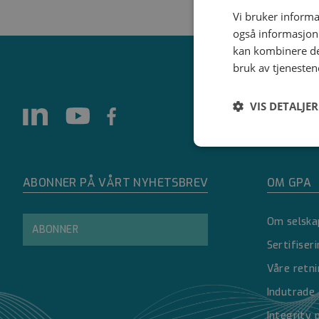
Vi bruker informa
også informasjon
kan kombinere de
bruk av tjenesten
VIS DETALJER
Strengt
nødvendig
ABONNER PÅ VÅRT NYHETSBREV
OM GPA
Om selska
ABONNER
Sertifiser
Våre retni
Strengt nødvendige i
Indutrade
Nettstedet kan ikke 
Integrity 