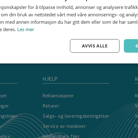
sjonskapsler for å tilpasse innhold, annonser og analysere trafikk
 om din bruk av nettstedet vårt med våre annonserings- og anal
n med annen informasjon du har gitt dem eller som de har samlet
e deres.
Les mer
AVVIS ALLE
Ytelse
Målretting
Funksjonalitet
HJELP
M
pet
Reklamasjoner
N
inger
Returer
V
Strengt nødvendig
Ytelse
Målretting
Funksjonalitet
Ugradert
ngslinjer
Salgs- og leveringsbetingelser
W
nformasjonskapsler tillater kjernefunksjoner på nettstedet, som brukerinnlogging og 
Service av maskiner
P
brukes riktig uten strengt nødvendige informasjonskapsler.
policy
Nedlastbare filer