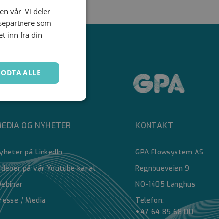
en vår. Vi deler
ysepartnere som
 inn fra din
GODTA ALLE
Ugradert
EDIA OG NYHETER
KONTAKT
yheter på LinkedIn
GPA Flowsystem AS
ideoer på vår Youtube kanal
Regnbueveien 9
ebinar
NO-1405 Langhus
kontoadministrasjon.
resse / Media
Telefon:
+47 64 85 68 00