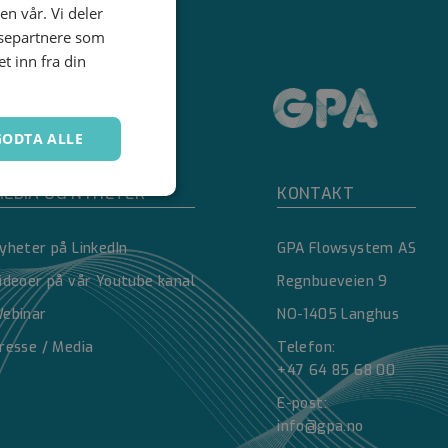
en vår. Vi deler
ysepartnere som
 inn fra din
GODTA ALLE
EDIA OG NYHETER
KONTAKT
Ugradert
yheter på LinkedIn
GPA Flowsystem AS
ideoer på vår Youtube kanal
Regnbueveien 9
ebinar
NO-1405 Langhus
resse / Media
Telefon:
+47 64 85 68 00
kontoadministrasjon.
E-post:
info@gpa.no