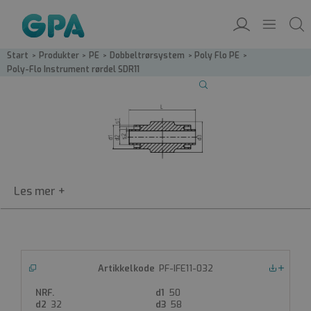
Start
/
Produkter
/
PE
/
Dobbeltrør­system
/
Poly Flo PE
/
Poly-Flo Instrument rørdel SDR11
PF-IFE11
PF-IFE11-032
Nedlastinger
Poly-Flo Instrument rørdel SDR11
50
Poly-Flo dobbeltrørsystem
32
58