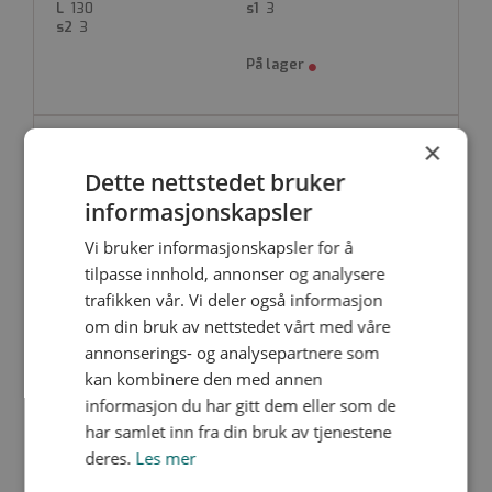
PE100-RC svart
130
3
Instrumentrørdel
3
Simultansveising
Produktdatablad
×
PF-IFE11-063
Nedlastinger
Dette nettstedet bruker
90
63
105
informasjonskapsler
136
5.4
5.8
Vi bruker informasjonskapsler for å
tilpasse innhold, annonser og analysere
trafikken vår. Vi deler også informasjon
om din bruk av nettstedet vårt med våre
annonserings- og analysepartnere som
PF-IFE11-110
Nedlastinger
kan kombinere den med annen
160
informasjon du har gitt dem eller som de
110
180
har samlet inn fra din bruk av tjenestene
140
9.5
10
deres.
Les mer