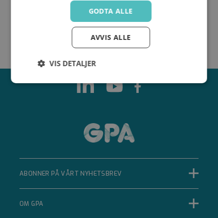
GODTA ALLE
AVVIS ALLE
VIS DETALJER
Strengt
Ytelse
Målretting
nødvendig
Funksjonalitet
Ugradert
ABONNER PÅ VÅRT NYHETSBREV
Strengt nødvendig
Ytelse
Målretting
OM GPA
Funksjonalitet
Ugradert