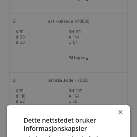
470080
80
90
144
20
54
470100
100
110
164
22
70
×
Dette nettstedet bruker
informasjonskapsler