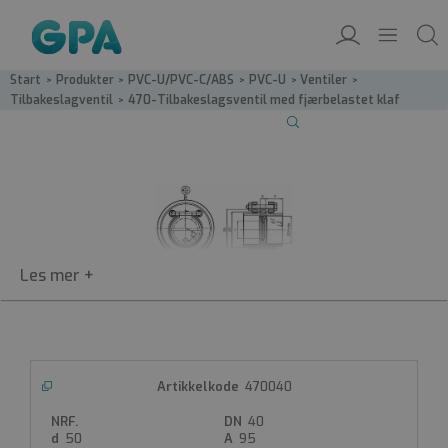
Start
/
Produkter
/
PVC-U/PVC-C/ABS
/
PVC-U
/
Ventiler
/
Tilbakeslagventil
/
470-Tilbakeslagsventil med fjærbelastet klaf
470
470040
Tilbakeslagsventil med
40
fjærbelastet klaff
50
95