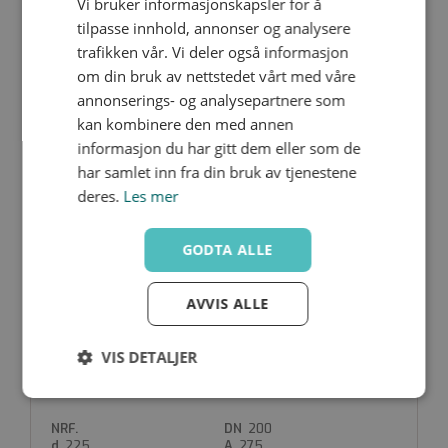
Vi bruker informasjonskapsler for å
470125
tilpasse innhold, annonser og analysere
125
trafikken vår. Vi deler også informasjon
140
195
om din bruk av nettstedet vårt med våre
23
92
annonserings- og analysepartnere som
kan kombinere den med annen
informasjon du har gitt dem eller som de
har samlet inn fra din bruk av tjenestene
deres.
Les mer
470150
150
GODTA ALLE
160
220
25
105
AVVIS ALLE
VIS DETALJER
470200
Strengt
Ytelse
Målretting
nødvendig
200
225
275