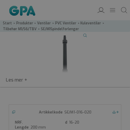
Start
/
Produkter
/
Ventiler
/
PVC Ventiler
/
Kuleventiler
/
Tilbehør M1/S6/TBV
/
SE/M1­Spindelforlenger
SE/M1
Spindelforlenger
Benyttes med PVC-rør
Inklusiv 20 cm rør d25mm i PVC
SE/M1-016-020
Nedlastinger
Produktdatablad
16-20
200 mm