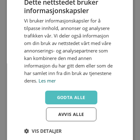
Dette nettstedet bruker
informasjonskapsler
Vi bruker informasjonskapsler for å
SE/M1-050-063
Nedlastinger
tilpasse innhold, annonser og analysere
50-63
trafikken vår. Vi deler også informasjon
200 mm
om din bruk av nettstedet vårt med våre
annonserings- og analysepartnere som
kan kombinere den med annen
informasjon du har gitt dem eller som de
har samlet inn fra din bruk av tjenestene
deres.
Les mer
SE/M1-075
Nedlastinger
75
GODTA ALLE
200 mm
AVVIS ALLE
VIS DETALJER