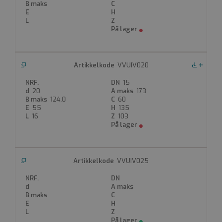
Innvendig lim med union
EPDM (VITON på forespørsel)
d16-32mm PN16
d40-63mm PN10
Produktdatablad
VVUIV020
Nedlastinger
15
20
173
124.0
60
55
135
16
103
VVUIV025