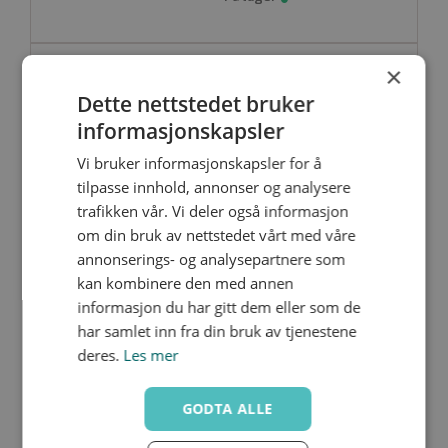
×
VVUIV032
Dette nettstedet bruker
informasjonskapsler
Vi bruker informasjonskapsler for å
tilpasse innhold, annonser og analysere
trafikken vår. Vi deler også informasjon
om din bruk av nettstedet vårt med våre
annonserings- og analysepartnere som
VVUIV040
Nedlastinger
kan kombinere den med annen
32
informasjon du har gitt dem eller som de
40
258
har samlet inn fra din bruk av tjenestene
195.0
85
87
207
deres.
Les mer
26
155
GODTA ALLE