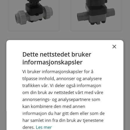
enkle vannapplikasjoner.
Membranventiler kan
brukes som på- og avstengningsventiler og som
kontrollventiler. Her tilbyr vi manuelle ventiler og
ventiler med pneumatiske aktautorer, endebrytere
og positioner. Ventilene egner seg svært godt i
systemer med høye krav til renhet som f.eks. i
×
DK
VM
farmasøytisk og næringsmiddelindustri. Leveres i
Dette nettstedet bruker
stort utvalg av materialer som PVC-U, PVC-C, PP,
informasjonskapsler
PVDF, PFA/PTFE-linede og i ulike stålmaterialer.
Vi bruker informasjonskapsler for å
tilpasse innhold, annonser og analysere
trafikken vår. Vi deler også informasjon
om din bruk av nettstedet vårt med våre
annonserings- og analysepartnere som
kan kombinere den med annen
informasjon du har gitt dem eller som de
har samlet inn fra din bruk av tjenestene
deres.
Les mer