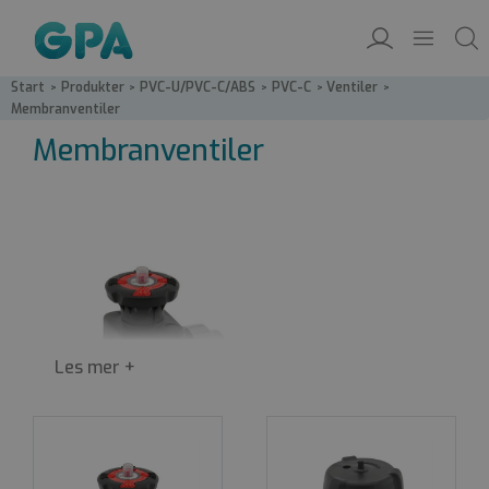
Start
/
Produkter
/
PVC-U/PVC-C/ABS
/
PVC-C
/
Ventiler
/
Membranventiler
Membranventiler
Membranventiler egner seg i en rekke
applikasjoner fra korrosive miljøer i industrien til