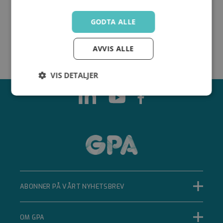
CM
GODTA ALLE
AVVIS ALLE
VIS DETALJER
Strengt
Ytelse
Målretting
nødvendig
Funksjonalitet
Ugradert
ABONNER PÅ VÅRT NYHETSBREV
Strengt nødvendig
Ytelse
Målretting
OM GPA