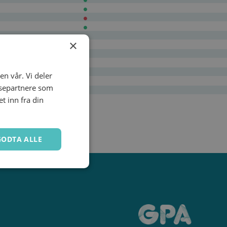
×
en vår. Vi deler
ysepartnere som
 inn fra din
GODTA ALLE
Ugradert