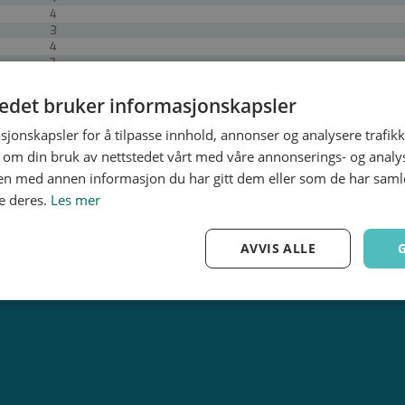
4
3
4
7
7
7
tedet bruker informasjonskapsler
8
8
sjonskapsler for å tilpasse innhold, annonser og analysere trafikk
11
 om din bruk av nettstedet vårt med våre annonserings- og anal
10
n med annen informasjon du har gitt dem eller som de har samlet
11
e deres.
Les mer
AVVIS ALLE
Ytelse
Målretting
Funksjonalitet