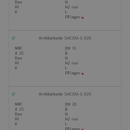
PN 16
EPDM
nan
Maks 60°C
Tilkobling styreluft: G1/4" Namur
Styretrykk: 5,5-8 Bar
Optisk indikering
Tilbehør: se kommende sider
S4IC/DA-E-020
15
Produktdatablad
20
nan
S4IC/DA-E-025
20
25
nan