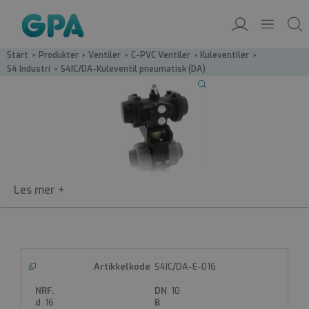
Start
/
Produkter
/
Ventiler
/
C-PVC Ventiler
/
Kuleventiler
/
S4 Industri
/
S4IC/DA-Kuleventil pneumatisk (DA)
S4IC/DA
Kuleventil pneumatisk (DA)
CPVC-kuleventil
Pneumatiskt dobbeltvirkende aktuator (DA)
S4IC/DA-E-016
Fast sete, en side av ventilen kan demonteres under
fullt trykk.
10
Setetetning i PTFE
16