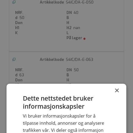
S4IC/DA-E-050
40
50
nan
S4IC/DA-E-063
50
63
nan
×
Dette nettstedet bruker
informasjonskapsler
Vi bruker informasjonskapsler for å
S4IC/DA-V-016
tilpasse innhold, annonser og analysere
10
trafikken vår. Vi deler også informasjon
16