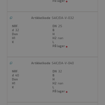
S4IC/DA-V-032
25
Strengt nødvendig
Ytelse
Målretting
32
Funksjonalitet
Ugradert
nan
Strengt nødvendige informasjonskapsler tillater
kjernefunksjoner på nettstedet, som
brukerinnlogging og kontoadministrasjon.
Nettstedet kan ikke brukes riktig uten strengt
nødvendige informasjonskapsler.
S4IC/DA-V-040
Forsørger
Navn
Utløpsdato
Beskrivelse
/
Domene
32
40
__cf_bm
nan
Cloudflare Inc.
.hubspot.com
29 minutter 33
sekunder
Denne