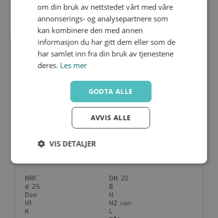
om din bruk av nettstedet vårt med våre
nan
annonserings- og analysepartnere som
kan kombinere den med annen
informasjon du har gitt dem eller som de
har samlet inn fra din bruk av tjenestene
deres.
Les mer
S4IC/DA-V-020
15
GODTA ALLE
20
nan
AVVIS ALLE
VIS DETALJER
S4IC/DA-V-025
Strengt
Ytelse
Målretting
nødvendig
20
25
nan
Funksjonalitet
Ugradert