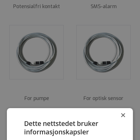
Potensialfri kontakt
SMS-­alarm
For pumpe
For optisk sensor
×
Dette nettstedet bruker
informasjonskapsler