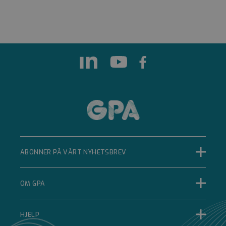
29 minutter 33
sekunder
Denne
informasjonskapselen
brukes til å skille
mellom mennesker
og roboter. Dette er
gunstig for nettstedet
for å kunne lage
gyldige rapporter om
bruken av nettstedet.
__cf_bm
Cloudflare Inc.
.hsforms.com
29 minutter 34
sekunder
ABONNER PÅ VÅRT NYHETSBREV
Denne
informasjonskapselen
brukes til å skille
mellom mennesker
OM GPA
og roboter. Dette er
gunstig for nettstedet
for å kunne lage
gyldige rapporter om
HJELP
bruken av nettstedet.