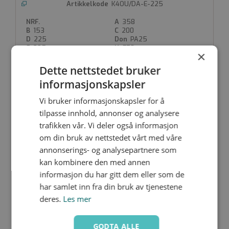
K4OU/DA-E-225
358
153
200
225
PA25
395
570
×
175.0
89
77
Dette nettstedet bruker
informasjonskapsler
Vi bruker informasjonskapsler for å
K4OU/DA-V-075
tilpasse innhold, annonser og analysere
230
trafikken vår. Vi deler også informasjon
97
65
om din bruk av nettstedet vårt med våre
75
PP10
232
355
annonserings- og analysepartnere som
100.0
56
kan kombinere den med annen
53
informasjon du har gitt dem eller som de
har samlet inn fra din bruk av tjenestene
deres.
Les mer
K4OU/DA-V-090
230
GODTA ALLE
97
80