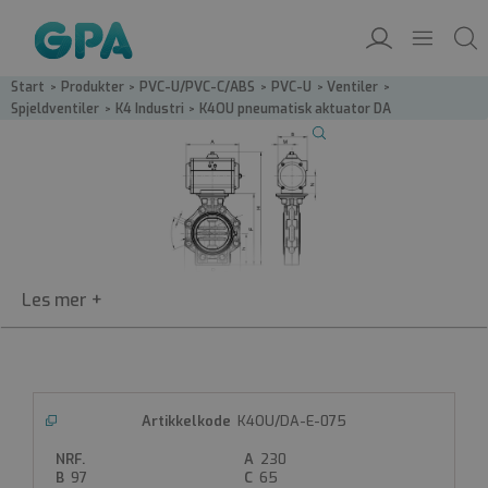
Start
/
Produkter
/
PVC-U/PVC-C/ABS
/
PVC-U
/
Ventiler
/
Spjeldventiler
/
K4 Industri
/
K4OU pneumatisk aktuator DA
K4OU/DA
K4OU/DA-E-075
Dreiespjeldsventil med pneumatisk
230
aktuator (DA) EPDM
97
65