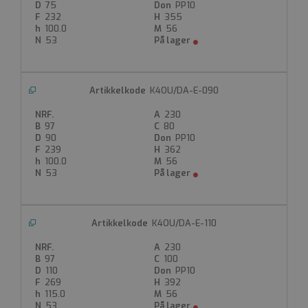
75
PP10
Versjon med LUG med innstøpte innsatsgjenger i
232
355
boltehull på forespørsel.
100.0
56
53
Mål og teknisk data, se under kapittel håndventiler
PVC.
PVC- dreiespjeldsventil
Pneumatisk dobbeltvirkende (DA)
K4OU/DA-E-090
For innspenning mellom flenser
230
Tetning i EPDM
97
80
PN 10
90
PP10
Tilkobling styretrykk: 1/4" Namur
239
362
Styretrykk maks 8 Bar
100.0
56
Hus glassforsterket PP, UV-beskyttet
53
Spjeld i PVC
Produktdatablad
K4OU/DA-E-110
230
97
100
110
PP10
269
392
115.0
56
53