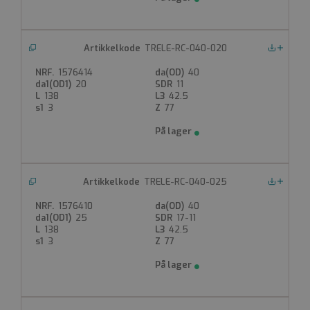
TRELE-RC-040-020
Nedlastinger
1576414
40
20
11
138
42.5
3
77
TRELE-RC-040-025
Nedlastinger
1576410
40
25
17-11
138
42.5
3
77