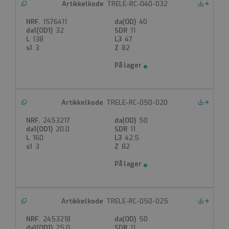
TRELE-RC-040-032
Nedlastinger
1576411
40
32
11
138
47
3
82
TRELE-RC-050-020
Nedlastinger
2453217
50
20.0
11
160
42.5
3
82
TRELE-RC-050-025
Nedlastinger
2453218
50
25.0
11