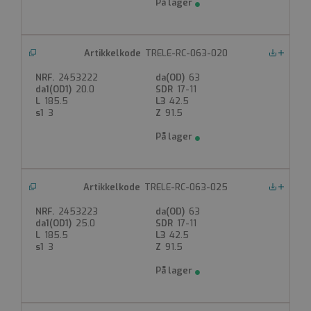
TRELE-RC-063-020
Nedlastinger
2453222
63
20.0
17-11
185.5
42.5
3
91.5
TRELE-RC-063-025
Nedlastinger
2453223
63
25.0
17-11
185.5
42.5
3
91.5