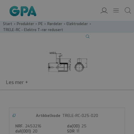
Start
/
Produkter
/
PE
/
Rørdeler
/
Elektrodeler
/
TRELE-RC - Elektro T-rør redusert
PE100-RC Elektro T-Rør med
TRELE-RC-025-020
redusert utløp
TRELE-A
2453216
25
20
11