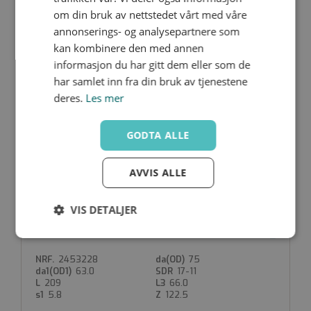
50.0
17-11
om din bruk av nettstedet vårt med våre
185.5
58.0
4.6
110
annonserings- og analysepartnere som
kan kombinere den med annen
informasjon du har gitt dem eller som de
har samlet inn fra din bruk av tjenestene
deres.
Les mer
TRELE-RC-075-050
Nedlastinger
2453227
75
GODTA ALLE
50.0
17-11
209
58.0
4.6
116
AVVIS ALLE
VIS DETALJER
TRELE-RC-075-063
Strengt
Ytelse
Målretting
Nedlastinger
nødvendig
2453228
75
63.0
17-11
209
66.0
5.8
122.5
Funksjonalitet
Ugradert