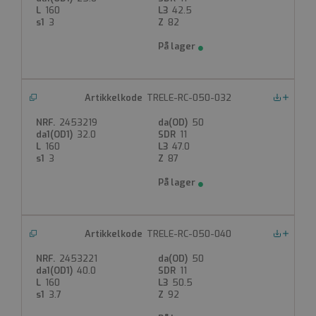
160
42.5
3
82
TRELE-RC-050-032
Nedlastinger
2453219
50
32.0
11
160
47.0
3
87
TRELE-RC-050-040
Nedlastinger
2453221
50
40.0
11
160
50.5
3.7
92