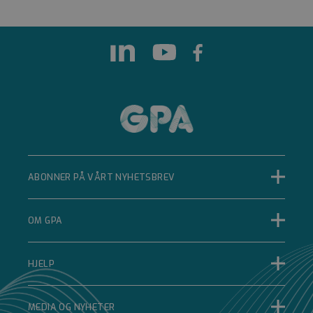
Google LLC
www.google.com
5 måneder 4 uker
Google reCAPTCHA
setter en nødvendig
informasjonskapsel
(_GRECAPTCHA) når
den kjøres for å gi
risikoanalysen.
__cf_bm
Cloudflare Inc.
.hsforms.net
ABONNER PÅ VÅRT NYHETSBREV
29 minutter 52
sekunder
Denne
informasjonskapselen
OM GPA
brukes til å skille
mellom mennesker
og roboter. Dette er
gunstig for nettstedet
HJELP
for å kunne lage
gyldige rapporter om
bruken av nettstedet.
MEDIA OG NYHETER