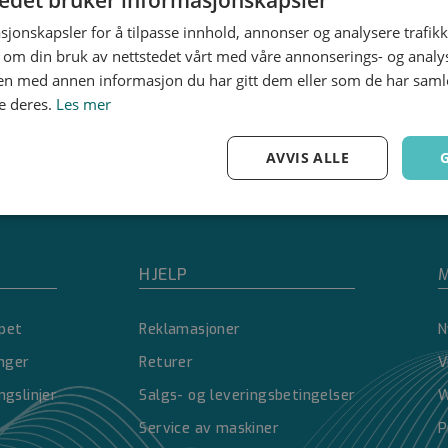
sjonskapsler for å tilpasse innhold, annonser og analysere trafikk
 om din bruk av nettstedet vårt med våre annonserings- og anal
n med annen informasjon du har gitt dem eller som de har samlet
e deres.
Les mer
AVVIS ALLE
Ytelse
Målretting
Funksjonalitet
HJELP
M
pet
Reklamasjoner
N
inger
Returer
V
Strengt nødvendig
Ytelse
Målretting
Funksjonalitet
Ugradert
ngslinjer
Salgs- og leveringsbetingelser
W
nformasjonskapsler tillater kjernefunksjoner på nettstedet, som brukerinnlogging og 
Service av maskiner
P
brukes riktig uten strengt nødvendige informasjonskapsler.