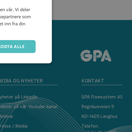
en vår. Vi deler
ysepartnere som
 inn fra din
GODTA ALLE
Ugradert
EDIA OG NYHETER
KONTAKT
yheter på LinkedIn
GPA Flowsystem AS
ideoer på vår Youtube kanal
Regnbueveien 9
ebinar
NO-1405 Langhus
kontoadministrasjon.
resse / Media
Telefon: