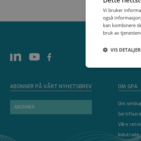
Vi bruker informa
også informasjon
kan kombinere de
bruk av tjenesten
VIS DETALJER
Strengt
nødvendig
ABONNER PÅ VÅRT NYHETSBREV
OM GPA
Om selska
ABONNER
Sertifiser
Våre retni
Strengt nødvendige i
Indutrade
Nettstedet kan ikke 