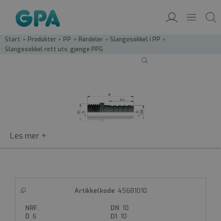
Start
/
Produkter
/
PP
/
Rørdeler
/
Slangesokkel i PP
/
Slangesokkel rett utv. gjenge PPG
4568
45681010
Slangesokkel rett utv. gjenge PPG
10
PPG-slangesokkel, rett
6
10