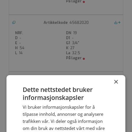
45682020
Nedlastinger
19
-
-
-
3/4"
54
27
14
32.5
×
45682025
Dette nettstedet bruker
19
13
22.5
informasjonskapsler
41.5
1"
70
36
Vi bruker informasjonskapsler for å
18.5
30
tilpasse innhold, annonser og analysere
trafikken vår. Vi deler også informasjon
om din bruk av nettstedet vårt med våre