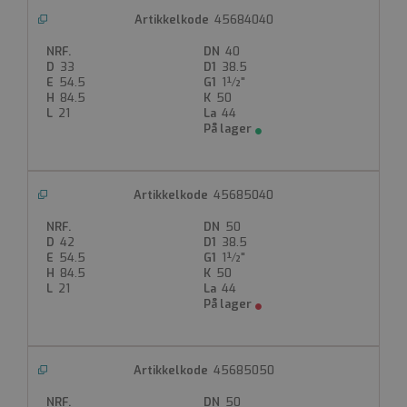
sekunder
45684040
Denne
informasjonskapselen
40
brukes til å skille
33
38.5
mellom mennesker
54.5
1½"
og roboter. Dette er
gunstig for nettstedet
84.5
50
for å kunne lage
21
44
gyldige rapporter om
bruken av nettstedet.
ASP.NET_SessionId
Microsoft
45685040
Corporation
www.gpa.no
50
Sesjon
42
38.5
54.5
1½"
Denne
84.5
50
informasjonskapselen
21
44
er satt av Doubleclick
og utfører
informasjon om
hvordan
sluttbrukeren bruker
nettstedet og all
annonsering som
45685050
sluttbrukeren kan ha
sett før han besøkte
50
nevnte nettsted.