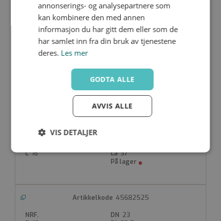
annonserings- og analysepartnere som
45682520
kan kombinere den med annen
23
informasjon du har gitt dem eller som de
-
-
har samlet inn fra din bruk av tjenestene
-
3/4"
54
27
deres.
Les mer
14
32.5
GODTA ALLE
45682520-B
AVVIS ALLE
25
19
19
VIS DETALJER
33
3/4"
73.5
27
Strengt
Ytelse
Målretting
16
37
nødvendig
45682525
Funksjonalitet
Ugradert
23