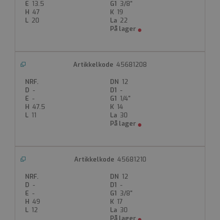
Utvendig gjenge
13.5
3/8"
PN 10
47
19
20
22
Produktdatablad
45681208
12
-
-
-
1/4"
47.5
14
11
30
45681210
12
-
-
-
3/8"
49
17
12
30