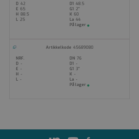
42
48.5
65
2"
__cf_bm
88.5
60
Cloudflare Inc.
25
44
.hs-scripts.com
29 minutter 33
sekunder
Denne
45689080
informasjonskapselen
brukes til å skille
mellom mennesker
76
og roboter. Dette er
-
-
gunstig for nettstedet
-
3"
for å kunne lage
-
-
gyldige rapporter om
-
-
bruken av nettstedet.
__cf_bm
Cloudflare Inc.
.hs-banner.com
29 minutter 33
sekunder
Denne
informasjonskapselen
brukes til å skille
mellom mennesker