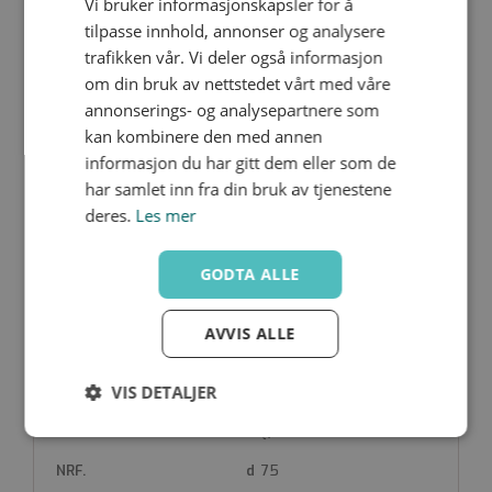
Vi bruker informasjonskapsler for å
Q/M1IU050
tilpasse innhold, annonser og analysere
50
trafikken vår. Vi deler også informasjon
om din bruk av nettstedet vårt med våre
annonserings- og analysepartnere som
kan kombinere den med annen
informasjon du har gitt dem eller som de
har samlet inn fra din bruk av tjenestene
deres.
Les mer
Q/M1IU063
63
GODTA ALLE
AVVIS ALLE
VIS DETALJER
Q/M1IU075
Strengt
Ytelse
Målretting
nødvendig
75