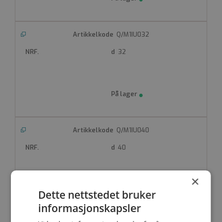
Q/M1IU032
32
Q/M1IU040
40
×
Dette nettstedet bruker
informasjonskapsler