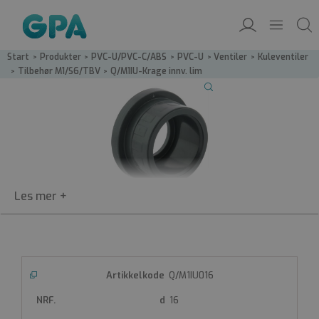
Start
/
Produkter
/
PVC-U/PVC-C/ABS
/
PVC-U
/
Ventiler
/
Kuleventiler
/
Tilbehør M1/S6/TBV
/
Q/M1IU-Krage innv. lim
Q/M1IU
Krage innv. lim
PVC-krage
Innvendig lim
Q/M1IU016
Passer til kuleventil M1
16
Produktdatablad