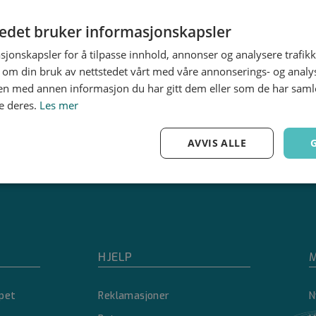
78
92
tedet bruker informasjonskapsler
112
sjonskapsler for å tilpasse innhold, annonser og analysere trafikk
 om din bruk av nettstedet vårt med våre annonserings- og anal
n med annen informasjon du har gitt dem eller som de har samlet
e deres.
Les mer
AVVIS ALLE
Ytelse
Målretting
Funksjonalitet
HJELP
M
pet
Reklamasjoner
N
Strengt nødvendig
Ytelse
Målretting
Funksjonalitet
Ugradert