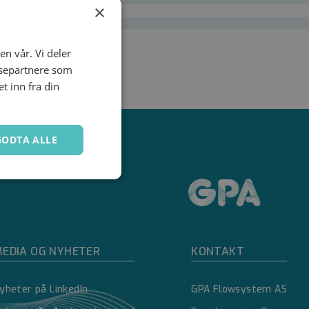
×
en vår. Vi deler
ysepartnere som
 inn fra din
GODTA ALLE
Ugradert
EDIA OG NYHETER
KONTAKT
yheter på LinkedIn
GPA Flowsystem AS