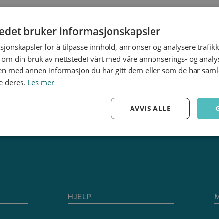
TKDFV­T-kule innv.
TKDLV­L-kule innv. lim
gjenge
tedet bruker informasjonskapsler
sjonskapsler for å tilpasse innhold, annonser og analysere trafikk
 om din bruk av nettstedet vårt med våre annonserings- og anal
n med annen informasjon du har gitt dem eller som de har samlet
e deres.
Les mer
AVVIS ALLE
Ytelse
Målretting
Funksjonalitet
HJELP
M
Strengt nødvendig
Ytelse
Målretting
Funksjonalitet
Ugradert