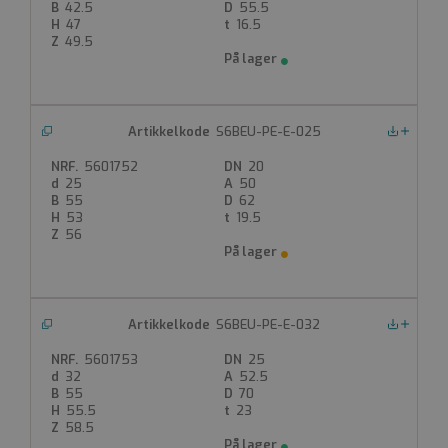
Utv sveis PE
42.5
55.5
EPDM/PE-sete
47
16.5
49.5
PN16
Kjennetegn: Blått håndtak
Produktdatablad
FDV
S6BEU-PE-E-025
Nedlastinger
5601752
20
25
50
55
62
53
19.5
56
S6BEU-PE-E-032
Nedlastinger
5601753
25
32
52.5
55
70
55.5
23
58.5