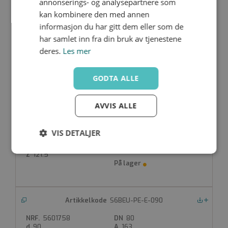
annonserings- og analysepartnere som
S6BEU-PE-E-063
Nedlastinger
kan kombinere den med annen
5601756
50
informasjon du har gitt dem eller som de
63
87
har samlet inn fra din bruk av tjenestene
75
115.3
95
38.5
deres.
Les mer
99
GODTA ALLE
S6BEU-PE-E-075
AVVIS ALLE
Nedlastinger
5601757
65
75
110
VIS DETALJER
111
144.5
126
45
Strengt
Ytelse
Målretting
121.5
nødvendig
S6BEU-PE-E-090
Funksjonalitet
Ugradert
Nedlastinger
5601758
80
90
163