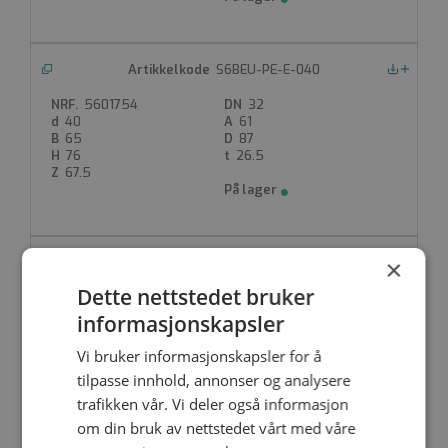
S6BEU-PE-E-040
Nedlastinger
5601754
32
40
61
65
87
76
26.5
67.5
×
S6BEU-PE-E-050
Nedlastinger
Dette nettstedet bruker
5601755
40
50
77
informasjonskapsler
75
101.5
88.5
31.5
Vi bruker informasjonskapsler for å
87
tilpasse innhold, annonser og analysere
trafikken vår. Vi deler også informasjon
om din bruk av nettstedet vårt med våre