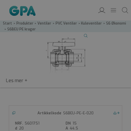
Start
/
Produkter
/
Ventiler
/
PVC Ventiler
/
Kuleventiler
/
S6 Økonomi
/
S6BEU PE krager
S6BEU
S6BEU-PE-E-020
Nedlastinger
PVC Kuleventil m/PE krager
5601751
15
PVC-kuleventil type S6 med PE krager
20
44.5