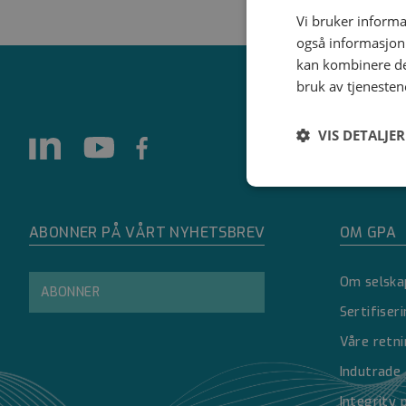
Vi bruker informa
også informasjon
kan kombinere de
bruk av tjenesten
VIS DETALJER
Strengt
nødvendig
ABONNER PÅ VÅRT NYHETSBREV
OM GPA
Om selska
ABONNER
Sertifiser
Våre retni
Strengt nødvendige i
Indutrade
Nettstedet kan ikke 
Integrity 