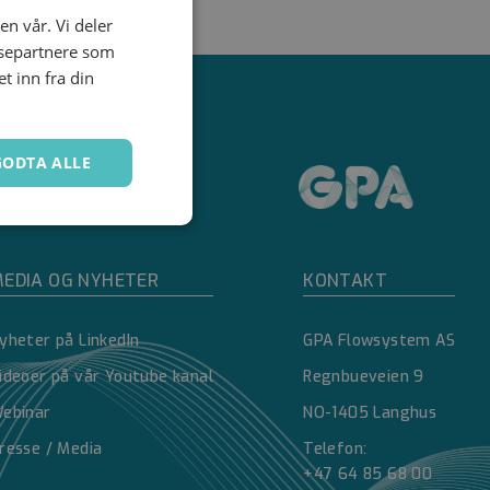
en vår. Vi deler
ysepartnere som
 inn fra din
GODTA ALLE
Ugradert
EDIA OG NYHETER
KONTAKT
yheter på LinkedIn
GPA Flowsystem AS
ideoer på vår Youtube kanal
Regnbueveien 9
ebinar
NO-1405 Langhus
kontoadministrasjon.
resse / Media
Telefon:
+47 64 85 68 00