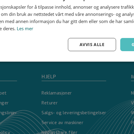
sjonskapsler for å tilpasse innhold, annonser og analysere trafikk
 om din bruk av nettstedet vårt med våre annonserings- og anal
n med annen informasjon du har gitt dem eller som de har samlet
e deres.
Les mer
AVVIS ALLE
Ytelse
Målretting
Funksjonalitet
HJELP
M
pet
Reklamasjoner
N
inger
Returer
V
Strengt nødvendig
Ytelse
Målretting
Funksjonalitet
Ugradert
ngslinjer
Salgs- og leveringsbetingelser
W
nformasjonskapsler tillater kjernefunksjoner på nettstedet, som brukerinnlogging og 
Service av maskiner
P
brukes riktig uten strengt nødvendige informasjonskapsler.
policy
Nedlastbare filer