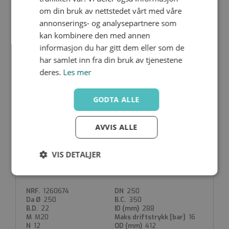
200
295
om din bruk av nettstedet vårt med våre
22
235
M20
16
annonserings- og analysepartnere som
8
350
kan kombinere den med annen
4
informasjon du har gitt dem eller som de
har samlet inn fra din bruk av tjenestene
deres.
Les mer
ODSP225-I
1260673
200
GODTA ALLE
225
295
22
238
M20
16
AVVIS ALLE
8
350
4
VIS DETALJER
ODSP250-I
Strengt
Ytelse
Målretting
nødvendig
1260674
250
250
350
22
288
M20
16
Funksjonalitet
Ugradert
12
412