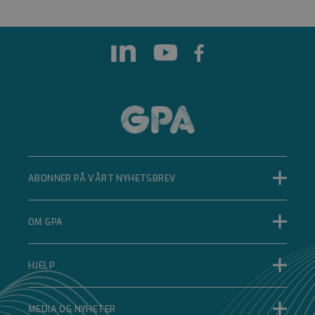
Google LLC
www.google.com
5 måneder 4 uker
Google reCAPTCHA
setter en nødvendig
informasjonskapsel
(_GRECAPTCHA) når
den kjøres for å gi
risikoanalysen.
__cf_bm
Cloudflare Inc.
.hsforms.net
ABONNER PÅ VÅRT NYHETSBREV
29 minutter 52
sekunder
Denne
informasjonskapselen
OM GPA
brukes til å skille
mellom mennesker
og roboter. Dette er
gunstig for nettstedet
HJELP
for å kunne lage
gyldige rapporter om
bruken av nettstedet.
MEDIA OG NYHETER