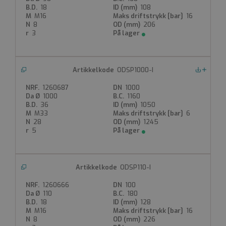
18
108
M16
16
8
206
3
ODSP1000-I
Nedlastinger
1260687
1000
1000
1160
36
1050
M33
6
28
1245
5
ODSP110-I
1260666
100
110
180
18
128
M16
16
8
226