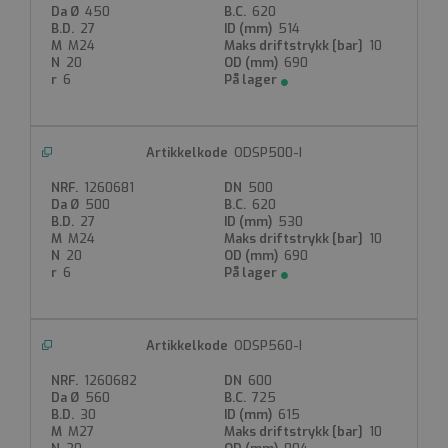
450
620
29 minutter 34
27
514
sekunder
M24
10
20
690
Denne
6
informasjonskapselen
brukes til å skille
mellom mennesker
og roboter. Dette er
gunstig for nettstedet
ODSP500-I
for å kunne lage
gyldige rapporter om
bruken av nettstedet.
1260681
500
500
620
ASP.NET_SessionId
27
530
M24
10
Microsoft
20
690
Corporation
www.gpa.no
6
Sesjon
Denne
informasjonskapselen
ODSP560-I
er satt av Doubleclick
og utfører
1260682
600
informasjon om
560
725
hvordan
sluttbrukeren bruker
30
615
nettstedet og all
M27
10
annonsering som