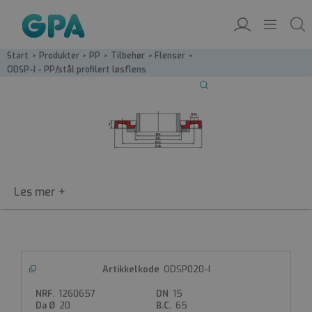
Start
/
Produkter
/
PP
/
Tilbehør
/
Flenser
/
ODSP-I - PP/stål profilert løsflens
ODSP-I
ODSP020-I
PP/stål profilert løsflens
1260657
15
20
65