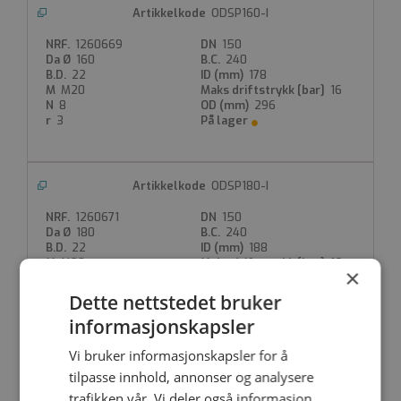
ODSP160-I
1260669
150
160
240
22
178
M20
16
8
296
3
ODSP180-I
1260671
150
180
240
22
188
M20
16
×
8
296
4
Dette nettstedet bruker
informasjonskapsler
Vi bruker informasjonskapsler for å
ODSP200-I
tilpasse innhold, annonser og analysere
1260672
200
trafikken vår. Vi deler også informasjon