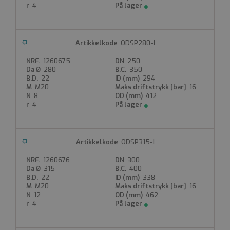
4
ODSP280-I
1260675
250
Strengt nødvendig
Ytelse
Målretting
280
350
22
294
Funksjonalitet
Ugradert
M20
16
8
412
Strengt nødvendige informasjonskapsler tillater
4
kjernefunksjoner på nettstedet, som
brukerinnlogging og kontoadministrasjon.
Nettstedet kan ikke brukes riktig uten strengt
nødvendige informasjonskapsler.
ODSP315-I
Forsørger
Navn
Utløpsdato
Beskrivelse
/
Domene
1260676
300
315
400
__cf_bm
22
338
M20
16
Cloudflare Inc.
12
462
.hubspot.com
4
29 minutter 33
sekunder