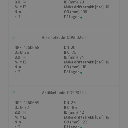
14
28
M12
16
Produktdatablad
4
106
3
ODSP025-I
1260658
20
25
75
14
34
M12
16
4
118
3
ODSP032-I
1260659
25
32
85
14
42
M12
16
4
122
3