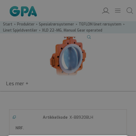
Start
/
Produkter
/
Spesialrørsystemer
/
TEFLON linet rørsystem
/
Linet Spjeldventiler
/
XLD 22-MG, Manual Gear operated
XLD 22-MG
Manual Gear operated
X-889208LH