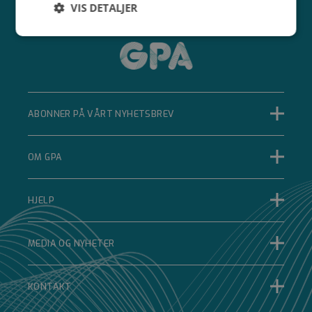
VIS DETALJER
Strengt
Ytelse
Målretting
nødvendig
Funksjonalitet
Ugradert
ABONNER PÅ VÅRT NYHETSBREV
OM GPA
HJELP
Strengt nødvendig
Ytelse
Målretting
Funksjonalitet
Ugradert
MEDIA OG NYHETER
Strengt nødvendige informasjonskapsler tillater
kjernefunksjoner på nettstedet, som
brukerinnlogging og kontoadministrasjon.
Nettstedet kan ikke brukes riktig uten strengt
KONTAKT
nødvendige informasjonskapsler.
Forsørger