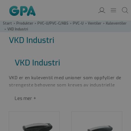
Start
/
Produkter
/
PVC-U/PVC-C/ABS
/
PVC-U
/
Ventiler
/
Kuleventiler
/
VKD Industri
VKD Industri
VKD Industri
VKD er en kuleventil med unioner som oppfyller de
strengeste behovene som kreves av industrielle
applikasjoner. Ventilen finnes med
tilkoblingsmuligheter for liming, gjenger eller
flenset tilkobling.
Flenset tilkobling finnes med
både DIN og ANSI standard.
VKD leveres med et ergonomisk PVC-håndtak
utstyrt med et avtagbart verktøy for å justere