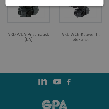
Strengt
Ytelse
Målretting
nødvendig
Funksjonalitet
Ugradert
VKDIV/DA-Pneumatisk
VKDIV/CE-Kule­ventil
(DA)
elektrisk
Strengt nødvendig
Ytelse
Målretting
Funksjonalitet
Ugradert
Strengt nødvendige informasjonskapsler tillater
kjernefunksjoner på nettstedet, som
brukerinnlogging og kontoadministrasjon.
Nettstedet kan ikke brukes riktig uten strengt
nødvendige informasjonskapsler.
Forsørger
Navn
Utløpsdato
Beskrivelse
/
Domene