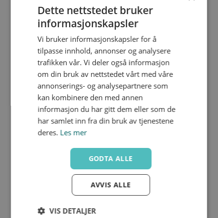
VKDOV-Kule­ventil
VKDFV-Kule­ventil innv.
Dette nettstedet bruker
flenset PN10/16
gjenge
informasjonskapsler
Vi bruker informasjonskapsler for å
tilpasse innhold, annonser og analysere
trafikken vår. Vi deler også informasjon
om din bruk av nettstedet vårt med våre
annonserings- og analysepartnere som
kan kombinere den med annen
informasjon du har gitt dem eller som de
har samlet inn fra din bruk av tjenestene
deres.
Les mer
VKDBEV-Kule­ventil
VKDIV/NC-Kule­ventil
med PE ender
pneumatisk (NC)
GODTA ALLE
AVVIS ALLE
VIS DETALJER