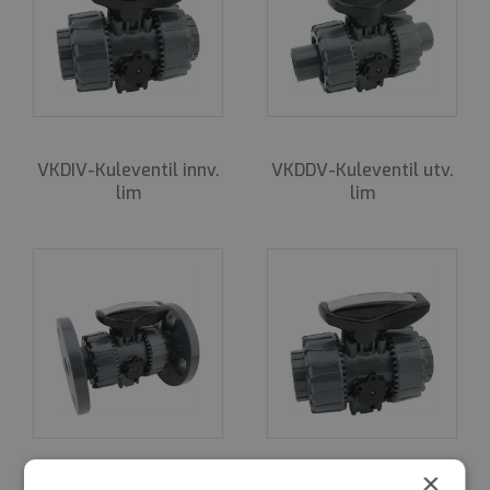
kulesete. Dette gjør at man ikke trenger ekstra
verktøy og at demontering for å bytte o-ring blir
enklere. Ventilen har et robust integrert feste
for
å forankre ventilen ved automatisering. Det
patenterte låssystemet DUAL BLOCK® sikrer
mutterens tilstramning ved tøffe miljøer som kan
VKDIV-Kule­ventil innv.
VKDDV-Kule­ventil utv.
forårsake vibrasjoner eller termisk ekspansjon.
lim
lim
VKD er en robust og kraftig industrikuleventil for
installasjon hvor det stilles høye krav. Enkel
montering og mye tilbehør gjør at ventilen
spesielt fleksibel. Dual Block har en unik patentert
konstruksjon for å øke sikkerheten
og
brukervennligheten. VKD-ventilen har imponerende
ytelse og inneholder flere nytenkende og
forbedringer i forholdt il tradisjonelle ventiler.
Finnes i dimensjonene d16-d110.
×