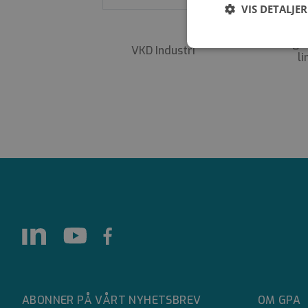
VIS DETALJER
VKR Regule
VKD Industri
Strengt
li
nødvendig
Strengt nødvendige i
Nettstedet kan ikke 
Navn
__cf_bm
__cf_bm
ABONNER PÅ VÅRT NYHETSBREV
OM GPA