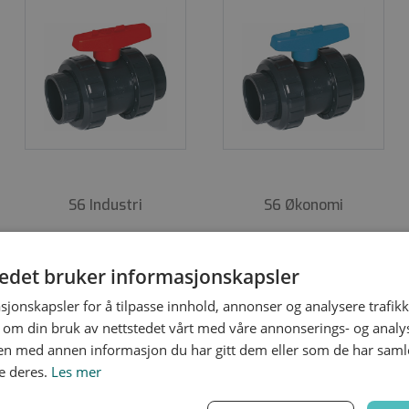
ste korrosive medier og/eller omgivelser.
Velg mellom manue
g med et bredt utvalg av ulike rør anslutnings alternativer.
ere, FailSafe, batteribackup og magnetventiler for å nevne 
S6 Industri
S6 Økonomi
tedet bruker informasjonskapsler
sjonskapsler for å tilpasse innhold, annonser og analysere trafikk
 om din bruk av nettstedet vårt med våre annonserings- og anal
n med annen informasjon du har gitt dem eller som de har samlet
e deres.
Les mer