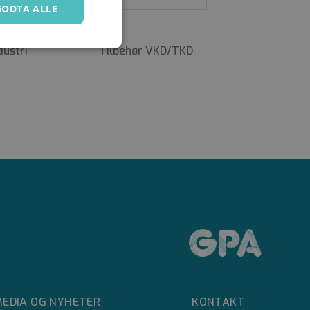
GODTA ALLE
dustri
Tilbehør VKD/TKD
Ugradert
kontoadministrasjon.
e mellom mennesker
å kunne lage gyldige
e mellom mennesker
EDIA OG NYHETER
KONTAKT
å kunne lage gyldige