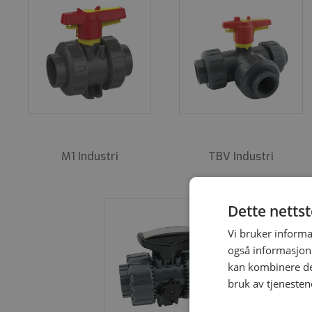
Kuleventiler i plast er det beste valget ifbm de fle
påmontert elektrisk eller pneumatisk styrt aktuator, o
ytterligere funksjoner som f.eks endebrytere, position
PVC-U, PP, PVDF PVC-C, eller ABS.
M1 Industri
TBV Industri
Dette netts
Vi bruker informa
også informasjon
kan kombinere de
bruk av tjenesten