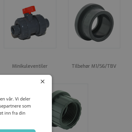
lt betjente ventiler og/eller ventiler med
 Til aktuatorene tilbyr vi også et bredt utvalg av
noen. Tilgjengelig i et stort utvalg av materialer som
Minikule­ventiler
Tilbehør M1/S6/TBV
×
en vår. Vi deler
ysepartnere som
 inn fra din