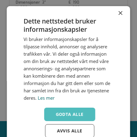
Temperature range: EN -10°C (14°F) to 204°C
3"
190
(400°F)
230
203
×
Material body: Ductile iron EN-JS 1049 / 60-40-18 /
PFA Teflon® lined
Dette nettstedet bruker
Face to Face: Dimension acc. to ANSI B16.10 (Former
informasjonskapsler
911)
Flange connection: ANSI B16.5
Vi bruker informasjonskapsler for å
X-6H5010H
tilpasse innhold, annonser og analysere
97
Produktdatablad
trafikken vår. Vi deler også informasjon
157
97
om din bruk av nettstedet vårt med våre
4"
230
257
229
annonserings- og analysepartnere som
kan kombinere den med annen
informasjon du har gitt dem eller som de
har samlet inn fra din bruk av tjenestene
deres.
Les mer
GODTA ALLE
AVVIS ALLE