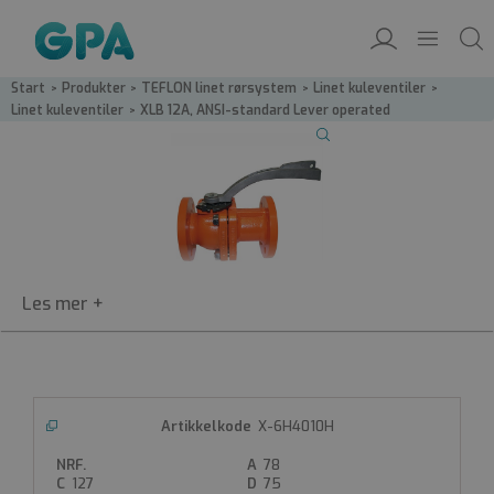
Start
/
Produkter
/
TEFLON linet rør­system
/
Linet kuleventiler
/
Linet kuleventiler
/
XLB 12A, ANSI-standard Lever operated
XLB 12A ANSI
ANSI-standard
XLB 12A
ANSI-standard
X-6H4010H
Lever operated
Size range : ½"/DN25 - 6"/DN150
78
Pressure rating: ANSI B16.5 CL150
127
75