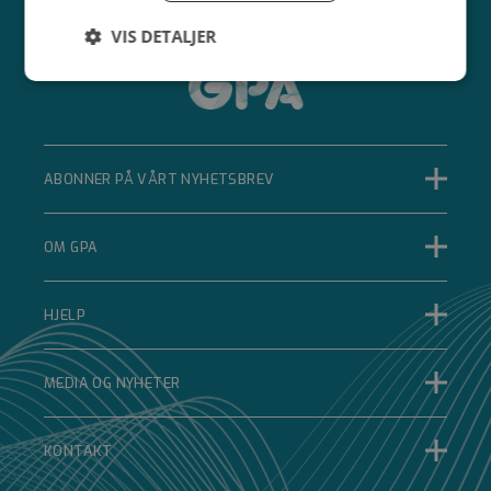
VIS DETALJER
Strengt
Ytelse
Målretting
nødvendig
ABONNER PÅ VÅRT NYHETSBREV
Funksjonalitet
Ugradert
OM GPA
HJELP
Strengt nødvendig
Ytelse
Målretting
Funksjonalitet
Ugradert
MEDIA OG NYHETER
Strengt nødvendige informasjonskapsler tillater
kjernefunksjoner på nettstedet, som
brukerinnlogging og kontoadministrasjon.
KONTAKT
Nettstedet kan ikke brukes riktig uten strengt
nødvendige informasjonskapsler.