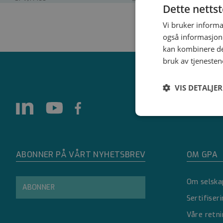
Dette netts
Vi bruker informa
også informasjon
kan kombinere de
bruk av tjenesten
VIS DETALJER
Strengt
nødvendig
ABONNER PÅ VÅRT NYHETSBREV
OM GPA
Om selska
ABONNER
Sertifiser
Strengt nødvendige i
Våre retni
Nettstedet kan ikke 