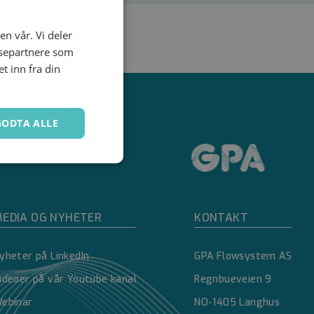
en vår. Vi deler
ysepartnere som
 inn fra din
GODTA ALLE
Ugradert
EDIA OG NYHETER
KONTAKT
yheter på LinkedIn
GPA Flowsystem AS
ideoer på vår Youtube kanal
Regnbueveien 9
kontoadministrasjon.
ebinar
NO-1405 Langhus