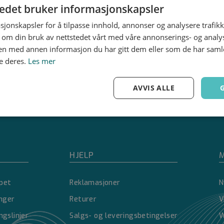
tedet bruker informasjonskapsler
sjonskapsler for å tilpasse innhold, annonser og analysere trafikk
 om din bruk av nettstedet vårt med våre annonserings- og anal
n med annen informasjon du har gitt dem eller som de har samlet
e deres.
Les mer
AVVIS ALLE
Ytelse
Målretting
Funksjonalitet
HJELP
M
pet
Reklamasjoner
N
Strengt nødvendig
Ytelse
Målretting
Funksjonalitet
Ugradert
inger
Returer
V
nformasjonskapsler tillater kjernefunksjoner på nettstedet, som brukerinnlogging og 
ngslinjer
Salgs- og leveringsbetingelser
W
brukes riktig uten strengt nødvendige informasjonskapsler.