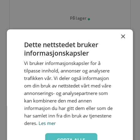
Boks i polykarbonat
Namur-standard
CAD/Step
×
EB2 EEXI
Dette nettstedet bruker
informasjonskapsler
Vi bruker informasjonskapsler for å
tilpasse innhold, annonser og analysere
trafikken vår. Vi deler også informasjon
om din bruk av nettstedet vårt med våre
annonserings- og analysepartnere som
kan kombinere den med annen
EB2 I
informasjon du har gitt dem eller som de
har samlet inn fra din bruk av tjenestene
deres.
Les mer
GODTA ALLE