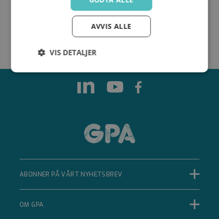
AVVIS ALLE
VIS DETALJER
Strengt
Ytelse
Målretting
nødvendig
Funksjonalitet
Ugradert
ABONNER PÅ VÅRT NYHETSBREV
Strengt nødvendig
Ytelse
Målretting
Funksjonalitet
Ugradert
OM GPA