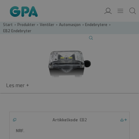
Start
/
Produkter
/
Ventiler
/
Automasjon
/
Endebrytere
/
EB2 Endebryter
EB-2
Elektrisk endebryter med optisk
indikator
Elektrisk endebryter av type EB 2 med optisk
EB2
Nedlastinger
indikator
Sølvforgylt brytare
250V 10A