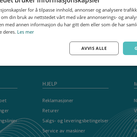
sjonskapsler for å tilpasse innhold, annonser og analysere trafikk
 om din bruk av nettstedet vårt med våre annonserings- og anal
n med annen informasjon du har gitt dem eller som de har samlet
e deres.
Les mer
AVVIS ALLE
Ytelse
Målretting
Funksjonalitet
HJELP
M
pet
Reklamasjoner
N
inger
Returer
V
Strengt nødvendig
Ytelse
Målretting
Funksjonalitet
Ugradert
ngslinjer
Salgs- og leveringsbetingelser
W
nformasjonskapsler tillater kjernefunksjoner på nettstedet, som brukerinnlogging og 
Service av maskiner
P
brukes riktig uten strengt nødvendige informasjonskapsler.