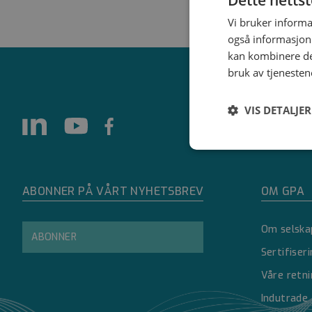
Vi bruker informa
også informasjon
kan kombinere de
bruk av tjenesten
VIS DETALJER
Strengt
nødvendig
ABONNER PÅ VÅRT NYHETSBREV
OM GPA
Om selska
ABONNER
Sertifiser
Våre retni
Strengt nødvendige i
Indutrade
Nettstedet kan ikke 