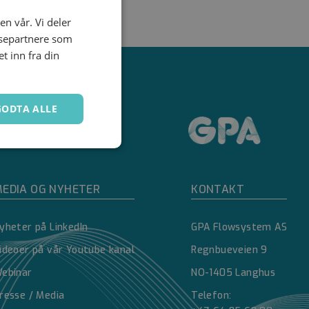
en vår. Vi deler
ysepartnere som
 inn fra din
GODTA ALLE
Ugradert
EDIA OG NYHETER
KONTAKT
yheter på LinkedIn
GPA Flowsystem AS
ideoer på vår Youtube kanal
Regnbueveien 9
ebinar
NO-1405 Langhus
kontoadministrasjon.
resse / Media
Telefon: