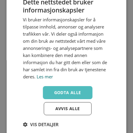
Dette nettstedet bruker
informasjonskapsler
Vi bruker informasjonskapsler for å
CFGM-I R032
tilpasse innhold, annonser og analysere
1¼"
trafikken vår. Vi deler også informasjon
57
26
om din bruk av nettstedet vårt med våre
50
20
annonserings- og analysepartnere som
kan kombinere den med annen
informasjon du har gitt dem eller som de
har samlet inn fra din bruk av tjenestene
deres.
Les mer
CFGM-I R040
1½"
GODTA ALLE
64
30
58
20
AVVIS ALLE
VIS DETALJER