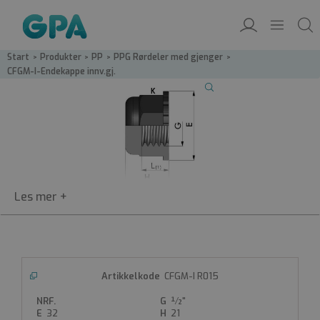
Start
/
Produkter
/
PP
/
PPG Rørdeler med gjenger
/
CFGM-I-Endekappe innv.gj.
CFGM-I
CFGM-I R015
Endekappe innv.gj.
½"
PPG- endekappe
32
21