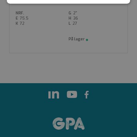
CFGM-I R050
Strengt
Ytelse
Målretting
nødvendig
2"
75.5
36
72
27
Funksjonalitet
Ugradert
Strengt nødvendig
Ytelse
Målretting
Funksjonalitet
Ugradert
Strengt nødvendige informasjonskapsler tillater
kjernefunksjoner på nettstedet, som
brukerinnlogging og kontoadministrasjon.
Nettstedet kan ikke brukes riktig uten strengt
nødvendige informasjonskapsler.
Forsørger
Navn
Utløpsdato
Beskrivelse
/
Domene