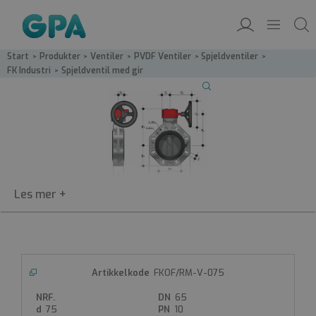
Start
/
Produkter
/
Ventiler
/
PVDF Ventiler
/
Spjeldventiler
/
FK Industri
/
Spjeldventil med gir
FKOF/RM
FKOF/RM-V-075
Spjeldventil med gir
65
PVDF-spjeldventil
75
10