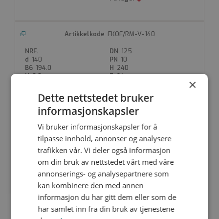
FKOF/RM-V-140
125
140
10
194.0
240
8.0
64
×
Dette nettstedet bruker
informasjonskapsler
Vi bruker informasjonskapsler for å
FKOF/RM-V-160
tilpasse innhold, annonser og analysere
150
trafikken vår. Vi deler også informasjon
160
10
om din bruk av nettstedet vårt med våre
207.0
268
8.0
70
annonserings- og analysepartnere som
kan kombinere den med annen
informasjon du har gitt dem eller som de
har samlet inn fra din bruk av tjenestene