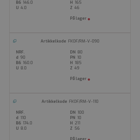
Hus: Glassfyllt PP, UV-beskyttet
146.0
165
V=FPM
4.0
46
Klaff PVDF
PN 10
315mm PN8
Gir
Montering av aktuator iht. ISO 5211, med ekstra
FKOF/RM-V-090
tilbehør.
Kontroller frigang av spjeld i krage før montering.
80
90
10
160.0
185
Produktdatablad
8.0
49
FKOF/RM-V-110
100
110
10
174.0
211
8.0
56