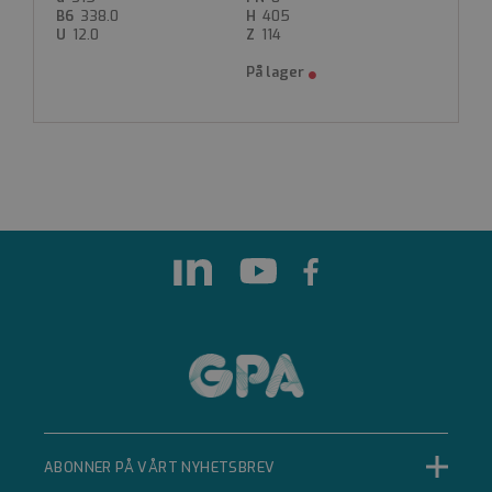
338.0
405
Funksjonalitet
Ugradert
12.0
114
Strengt nødvendige informasjonskapsler tillater
kjernefunksjoner på nettstedet, som
brukerinnlogging og kontoadministrasjon.
Nettstedet kan ikke brukes riktig uten strengt
nødvendige informasjonskapsler.
Forsørger
Navn
Utløpsdato
Beskrivelse
/
Domene
__cf_bm
Cloudflare Inc.
.hubspot.com
29 minutter 33
sekunder
Denne
informasjonskapselen
brukes til å skille
mellom mennesker
og roboter. Dette er
gunstig for nettstedet
for å kunne lage
gyldige rapporter om
ABONNER PÅ VÅRT NYHETSBREV
bruken av nettstedet.
Googles