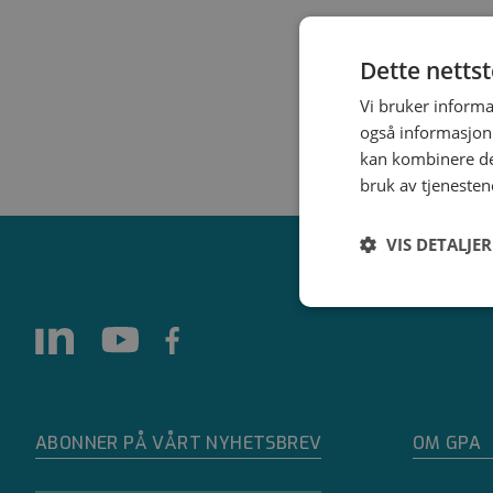
Dette netts
Vi bruker informa
også informasjon
kan kombinere de
bruk av tjenesten
VIS DETALJER
Strengt
nødvendig
ABONNER PÅ VÅRT NYHETSBREV
OM GPA