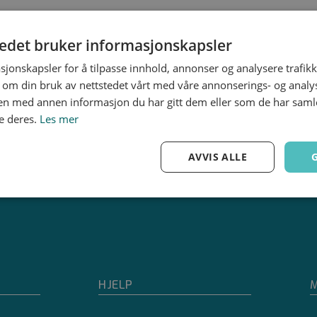
PEST-Stang
tedet bruker informasjonskapsler
sjonskapsler for å tilpasse innhold, annonser og analysere trafikk
 om din bruk av nettstedet vårt med våre annonserings- og anal
n med annen informasjon du har gitt dem eller som de har samlet
e deres.
Les mer
AVVIS ALLE
Ytelse
Målretting
Funksjonalitet
HJELP
M
Strengt nødvendig
Ytelse
Målretting
Funksjonalitet
Ugradert