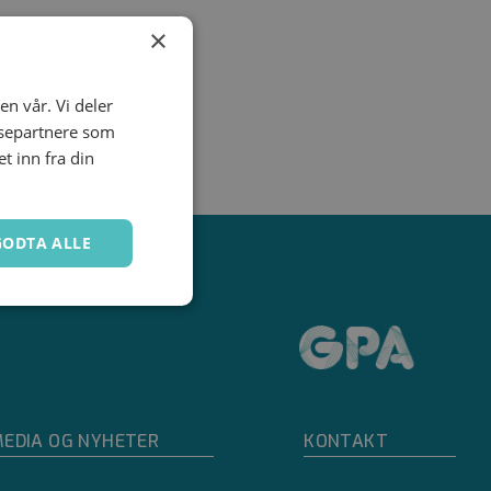
×
en vår. Vi deler
ysepartnere som
 inn fra din
GODTA ALLE
Ugradert
EDIA OG NYHETER
KONTAKT