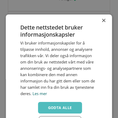
×
SET/M1-040-F05
Nedlastinger
Dette nettstedet bruker
32
40
informasjonskapsler
15
50
6.5
Vi bruker informasjonskapsler for å
14
tilpasse innhold, annonser og analysere
trafikken vår. Vi deler også informasjon
om din bruk av nettstedet vårt med våre
annonserings- og analysepartnere som
SET/M1-063-F05
Nedlastinger
kan kombinere den med annen
40-50
informasjon du har gitt dem eller som de
50-63
har samlet inn fra din bruk av tjenestene
15
50
6.5
deres.
Les mer
14
GODTA ALLE