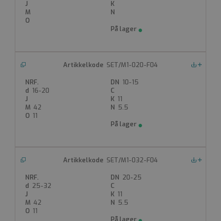
Produktdatablad
SET/M1-020-F04
Nedlastinger
10-15
16-20
11
42
5.5
11
SET/M1-032-F04
Nedlastinger
20-25
25-32
11
42
5.5
11