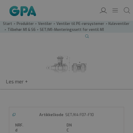
Start
/
Produkter
/
Ventiler
/
Ventiler til PE-rørsystemer
/
Kuleventiler
/
Tilbehør M1 & S6
/
SET/M1-Monteringssett for ventil M1
SET/M1
SET/K4 F07-F10
Monteringssett for ventil M1
Monteringssett for ventil M1