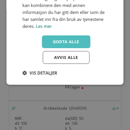
kan kombinere den med annen
63
76
102
informasjon du har gitt dem eller som de
14
4.5
har samlet inn fra din bruk av tjenestene
32.5
28
deres.
Les mer
GODTA ALLE
QRAIR075
Nedlastinger
AVVIS ALLE
75
90
122
VIS DETALJER
16
7.5
38
30.5
Strengt
Ytelse
Målretting
nødvendig
QRAIR090
Nedlastinger
Funksjonalitet
Ugradert
90
108
138
17
5