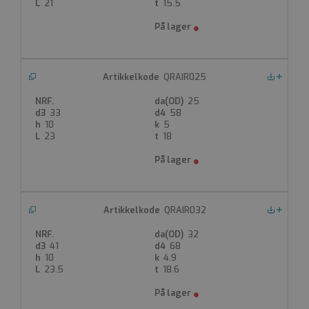
21
15.5
Produktdatablad
QRAIR025
Nedlastinger
25
33
58
10
5
23
18
QRAIR032
Nedlastinger
32
41
68
10
4.9
23.5
18.6