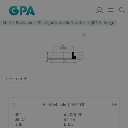
Start
/
Produkter
/
PE
/
AgruAir trykkluftsystem
/
QRAIR - Krage
QRAIR020
QRAIR
Nedlastinger
PE100-blue krage
20
27
45
PE100-blue krage
10
5.5