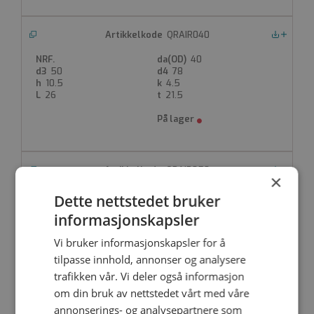
QRAIR040
Nedlastinger
40
50
78
10.5
4.5
26
21.5
QRAIR050
Nedlastinger
×
50
Dette nettstedet bruker
61
88
informasjonskapsler
13
5
29
24
Vi bruker informasjonskapsler for å
tilpasse innhold, annonser og analysere
trafikken vår. Vi deler også informasjon
om din bruk av nettstedet vårt med våre
QRAIR063
annonserings- og analysepartnere som
Nedlastinger