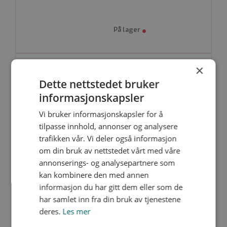
3000x1500mm
Ekstrudert
Beskyttelsesfilm som standard
Produktdatablad
×
PVDFP31-04
Dette nettstedet bruker
4
3*1.5
32.04
informasjonskapsler
Vi bruker informasjonskapsler for å
tilpasse innhold, annonser og analysere
trafikken vår. Vi deler også informasjon
om din bruk av nettstedet vårt med våre
annonserings- og analysepartnere som
PVDFP31-05
kan kombinere den med annen
5
informasjon du har gitt dem eller som de
3*1.5
har samlet inn fra din bruk av tjenestene
deres.
Les mer