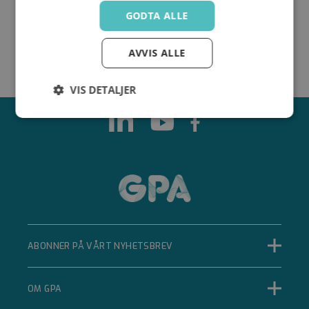
GODTA ALLE
AVVIS ALLE
VIS DETALJER
Strengt
Ytelse
Målretting
nødvendig
Funksjonalitet
Ugradert
ABONNER PÅ VÅRT NYHETSBREV
Strengt nødvendig
Ytelse
Målretting
OM GPA
Funksjonalitet
Ugradert