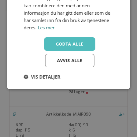
kan kombinere den med annen
63
81
4.5
informasjon du har gitt dem eller som de
60.5
16
har samlet inn fra din bruk av tjenestene
deres.
Les mer
GODTA ALLE
MIAIR075
Nedlastinger
AVVIS ALLE
75
92.5
3
VIS DETALJER
70
16
Strengt
Ytelse
Målretting
nødvendig
MIAIR090
Nedlastinger
Funksjonalitet
Ugradert
90
115
6
78
16