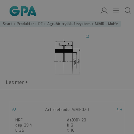
Start
/
Produkter
/
PE
/
AgruAir trykkluftsystem
/
MIAIR - Muffe
MIAIR020
MIAIR
Nedlastinger
PE100-blue muffe
20
29.4
3
PE100-blue muffe
35
16