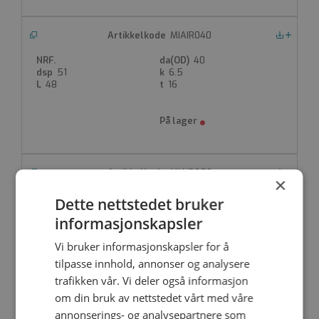
MIAIR040
Nedlastinger
40
51
6.5
48
16
MIAIR050
Nedlastinger
×
50
Dette nettstedet bruker
64.4
4.5
informasjonskapsler
52.5
16
Vi bruker informasjonskapsler for å
tilpasse innhold, annonser og analysere
trafikken vår. Vi deler også informasjon
om din bruk av nettstedet vårt med våre
MIAIR063
annonserings- og analysepartnere som