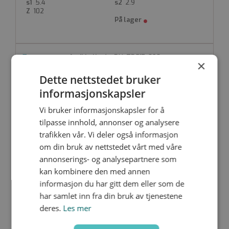
5.4
2.9
102
DU-TDE17-090
×
90/160
Dette nettstedet bruker
160
90
informasjonskapsler
17/33
270
4.9
5.4
Vi bruker informasjonskapsler for å
73
tilpasse innhold, annonser og analysere
trafikken vår. Vi deler også informasjon
om din bruk av nettstedet vårt med våre
DU-TDE17-110
annonserings- og analysepartnere som
kan kombinere den med annen
110/200
200
110
informasjon du har gitt dem eller som de
17/33
341
har samlet inn fra din bruk av tjenestene
6.2
6.6
deres.
Les mer
170