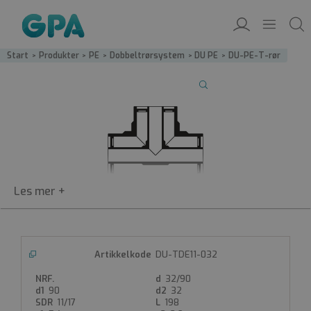
Start
/
Produkter
/
PE
/
Dobbeltrør­system
/
DU PE
/
DU-PE-T-rør
DU-TDE
T-rør
PE100-dobbeltrørsystem
DU-TDE11-032
T-rør
For simultan sveising
32/90
90
32
11/17
198
Produktdatablad