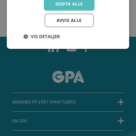
GODTA ALLE
AVVIS ALLE
VIS DETALJER
Strengt
Ytelse
Målretting
nødvendig
Funksjonalitet
Ugradert
ABONNER PÅ VÅRT NYHETSBREV
Strengt nødvendig
Ytelse
Målretting
OM GPA
Funksjonalitet
Ugradert