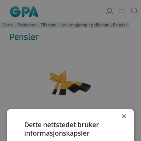
Start
/
Produkter
/
Tilbehør
/
Lim, rengjøring og tilbehør
/
Pensler
Pensler
×
Dette nettstedet bruker
Pensel
informasjonskapsler