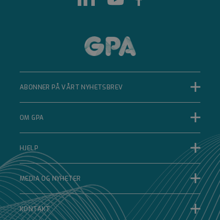
Strengt nødvendig
Ytelse
Målretting
Funksjonalitet
Ugradert
Strengt nødvendige informasjonskapsler tillater
kjernefunksjoner på nettstedet, som
ABONNER PÅ VÅRT NYHETSBREV
brukerinnlogging og kontoadministrasjon.
Nettstedet kan ikke brukes riktig uten strengt
nødvendige informasjonskapsler.
OM GPA
Forsørger
Navn
Utløpsdato
Beskrivelse
/
Domene
__cf_bm
HJELP
Cloudflare Inc.
.hubspot.com
MEDIA OG NYHETER
29 minutter 33
sekunder
Denne
KONTAKT
informasjonskapselen
brukes til å skille