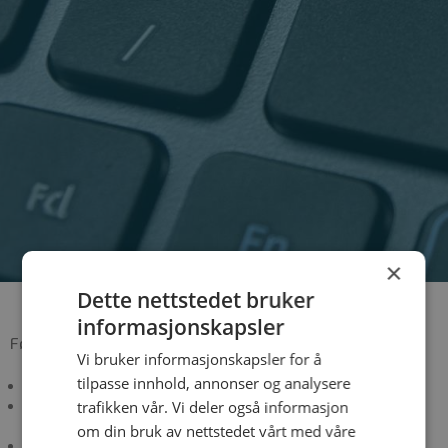
×
Dette nettstedet bruker
informasjonskapsler
Følgende gjelder for retur av varer:
Vi bruker informasjonskapsler for å
tilpasse innhold, annonser og analysere
All retur må avtales med kontaktperson hos GPA
Varene må være pakket i originalemballasje og være
trafikken vår. Vi deler også informasjon
uskadet
om din bruk av nettstedet vårt med våre
Spesialbestilte varer som ikke lagerføres av GPA, kan