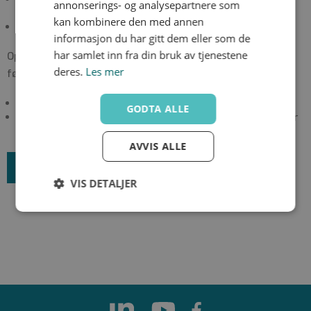
annonserings- og analysepartnere som
ikke returneres
kan kombinere den med annen
Returfradrag i henhold til avtale
informasjon du har gitt dem eller som de
har samlet inn fra din bruk av tjenestene
Oppfyller ikke varene våre krav til retur gjelder
deres.
Les mer
følgende:
Belastes kr. 500,-. Miljøgebyr kan tilkomme
GODTA ALLE
Dersom ikke annet er avtalt, sendes varene i retur for
kundens regning
AVVIS ALLE
RETURSKJEMA
VIS DETALJER
Strengt
Ytelse
Målretting
nødvendig
Funksjonalitet
Ugradert