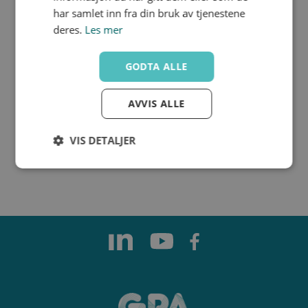
har samlet inn fra din bruk av tjenestene
deres.
Les mer
MNL52-24DC-EX
GODTA ALLE
AVVIS ALLE
24 VDC
VIS DETALJER
Strengt
Ytelse
Målretting
nødvendig
Funksjonalitet
Ugradert