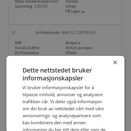
Montering: Namur VDI/VDE 3845
Beskyttelsesklasse: IP 65
230/50
Spenning: 220/50, 110/50, 24/50, 24 VDC, 12 VDC
Trykk: 2-10 Bar
MNL52-230/50-EX
Produktdatablad
×
230/50
Dette nettstedet bruker
informasjonskapsler
Vi bruker informasjonskapsler for å
MNL52-24/50
tilpasse innhold, annonser og analysere
trafikken vår. Vi deler også informasjon
om din bruk av nettstedet vårt med våre
annonserings- og analysepartnere som
24/50
kan kombinere den med annen
informasjon du har gitt dem eller som de