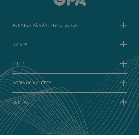
Strengt nødvendig
Ytelse
Målretting
Funksjonalitet
Ugradert
ABONNER PÅ VÅRT NYHETSBREV
Strengt nødvendige informasjonskapsler tillater
kjernefunksjoner på nettstedet, som
brukerinnlogging og kontoadministrasjon.
OM GPA
Nettstedet kan ikke brukes riktig uten strengt
nødvendige informasjonskapsler.
Forsørger
Navn
Utløpsdato
Beskrivelse
HJELP
/
Domene
__cf_bm
MEDIA OG NYHETER
Cloudflare Inc.
.hubspot.com
29 minutter 33
sekunder
KONTAKT
Denne
informasjonskapselen
brukes til å skille
mellom mennesker
og roboter. Dette er
gunstig for nettstedet
for å kunne lage