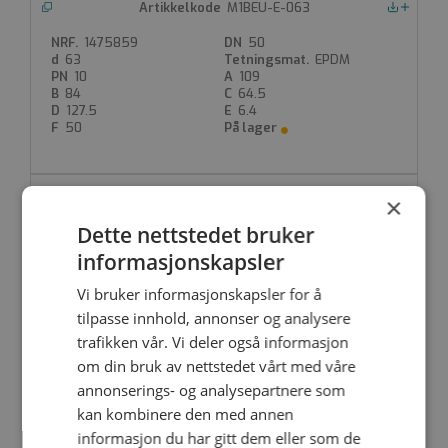
M1BEU-E-063
Nedlastinger
1475859
50
63
EPDM
10
109
84
64.5
127.5
6.4
50
×
M1BEU-E-075
Nedlastinger
Dette nettstedet bruker
1475858
65
75
EPDM
informasjonskapsler
10
131.5
110
85
Vi bruker informasjonskapsler for å
160
8.3
tilpasse innhold, annonser og analysere
65
trafikken vår. Vi deler også informasjon
om din bruk av nettstedet vårt med våre
annonserings- og analysepartnere som
M1BEU-E-090
Nedlastinger
kan kombinere den med annen
1475855
80
informasjon du har gitt dem eller som de
90
EPDM