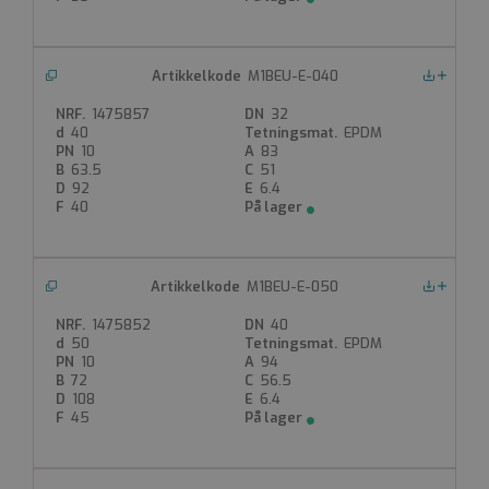
M1BEU-E-040
Nedlastinger
1475857
32
40
EPDM
10
83
63.5
51
92
6.4
40
M1BEU-E-050
Nedlastinger
1475852
40
50
EPDM
10
94
72
56.5
108
6.4
45