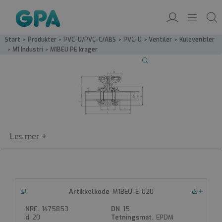
Start
/
Produkter
/
PVC-U/PVC-C/ABS
/
PVC-U
/
Ventiler
/
Kuleventiler
/
M1 Industri
/
M1BEU PE krager
M1BEU
M1BEU-E-020
Nedlastinger
PVC kuleventil med PE ender
1475853
15
PVC-kuleventil
20
EPDM