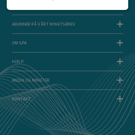
Strengt
Ytelse
Målretting
nødvendig
ABONNER PÅ VÅRT NYHETSBREV
Funksjonalitet
Ugradert
OM GPA
HJELP
MEDIA OG NYHETER
Strengt nødvendig
Ytelse
Målretting
Funksjonalitet
Ugradert
KONTAKT
Strengt nødvendige informasjonskapsler tillater
kjernefunksjoner på nettstedet, som
brukerinnlogging og kontoadministrasjon.
Nettstedet kan ikke brukes riktig uten strengt
nødvendige informasjonskapsler.
Forsørger
Navn
Utløpsdato
Beskrivelse
/
Domene