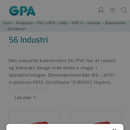
Start
/
Produkter
/
PVC-U/PVC-C/ABS
/
PVC-U
/
Ventiler
/
Kuleventiler
/
S6 Industri
S6 Industri
Den manuelle kuleventilen S6 i PVC har et robust
og kompakt design med doble o-ringer i
spindeltetningen. Dimensjonsområde d16 – d110 i
trykklasse PN16. Sertifikater: EURASEC Hygenic
Certificate, GOST.
S6 Industri leveres med ventilsete i PTFE og
tetninger i EPDM eller FPM. Dette gjør ventilen
godt egnet for aggressive medier i kjemisk industri
eller i anlegg for overflatebehandling. S6
industriventilen kjennetegnes av sitt røde håndtak.