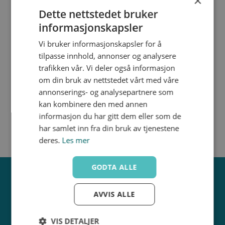
×
S6 Økonomi leveres med ventilsete i PE og
Dette nettstedet bruker
tetninger i EPDM. Dette gjør ventilen til et
informasjonskapsler
økonomisk alternativ i applikasjoner med rent vann
eller svake baser og syrer. Egner seg i f.eks
Vi bruker informasjonskapsler for å
tilpasse innhold, annonser og analysere
vannbehandling eller vanningsanlegg. S6 Økonomi
trafikken vår. Vi deler også informasjon
kjennetegnes av blått håndtak.
S6IU-Kule­ventil innv.
S6FU-Kule­ventil innv.
om din bruk av nettstedet vårt med våre
lim
gjenge
annonserings- og analysepartnere som
kan kombinere den med annen
informasjon du har gitt dem eller som de
har samlet inn fra din bruk av tjenestene
deres.
Les mer
GODTA ALLE
AVVIS ALLE
VIS DETALJER