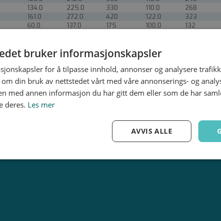
134.0
225.0
330
110.0
268
161.0
272.0
420
122.0
323
60.0
137.0
175
100.0
132
70.0
143.0
175
100.0
147
80.0
164.0
175
110.0
165
tedet bruker informasjonskapsler
93.0
178.0
272
110.0
185
107.0
192.0
272
110.0
211
sjonskapsler for å tilpasse innhold, annonser og analysere trafikk
120.0
212.0
330
110.0
240
134.0
225.0
330
110.0
268
 om din bruk av nettstedet vårt med våre annonserings- og anal
161.0
272.0
420
122.0
323
n med annen informasjon du har gitt dem eller som de har samlet
e deres.
Les mer
AVVIS ALLE
Ytelse
Målretting
Funksjonalitet