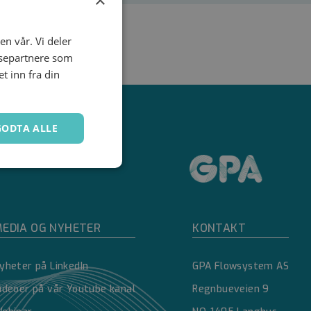
60.5
en vår. Vi deler
ysepartnere som
 inn fra din
GODTA ALLE
Ugradert
EDIA OG NYHETER
KONTAKT
yheter på LinkedIn
GPA Flowsystem AS
ideoer på vår Youtube kanal
Regnbueveien 9
kontoadministrasjon.