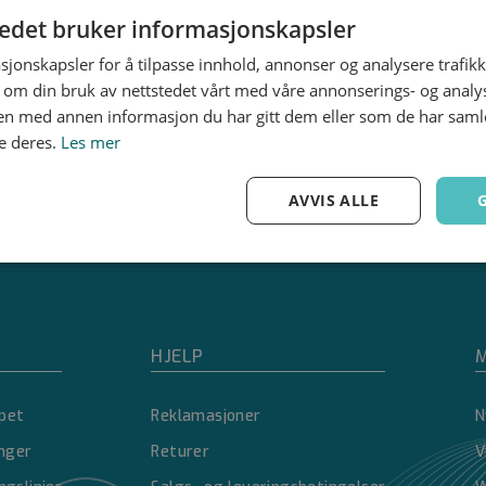
122.5
69
38
24
2 3/4"
tedet bruker informasjonskapsler
sjonskapsler for å tilpasse innhold, annonser og analysere trafikk
 om din bruk av nettstedet vårt med våre annonserings- og anal
n med annen informasjon du har gitt dem eller som de har samlet
e deres.
Les mer
AVVIS ALLE
Ytelse
Målretting
Funksjonalitet
HJELP
M
pet
Reklamasjoner
N
Strengt nødvendig
Ytelse
Målretting
Funksjonalitet
Ugradert
inger
Returer
V
nformasjonskapsler tillater kjernefunksjoner på nettstedet, som brukerinnlogging og 