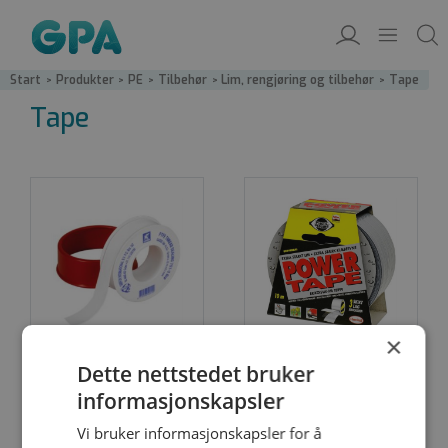
Start
/
Produkter
/
PE
/
Tilbehør
/
Lim, rengjøring og tilbehør
/
Tape
Tape
×
Dette nettstedet bruker
informasjonskapsler
Plastic Padding Power
Teflontape
tape
Vi bruker informasjonskapsler for å