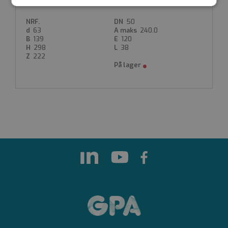
RVUIC063
Strengt
Ytelse
Målretting
nødvendig
50
63
240.0
139
120
298
38
Funksjonalitet
Ugradert
222
Strengt nødvendig
Ytelse
Målretting
Funksjonalitet
Ugradert
Strengt nødvendige informasjonskapsler tillater
kjernefunksjoner på nettstedet, som
brukerinnlogging og kontoadministrasjon.
Nettstedet kan ikke brukes riktig uten strengt
nødvendige informasjonskapsler.
Forsørger
Navn
Utløpsdato
Beskrivelse
/
Domene