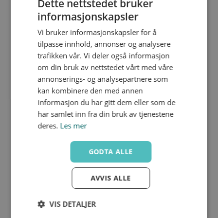
Dette nettstedet bruker
informasjonskapsler
Vi bruker informasjonskapsler for å
RVUIC040
tilpasse innhold, annonser og analysere
32
trafikken vår. Vi deler også informasjon
40
190.0
om din bruk av nettstedet vårt med våre
111
87
207
26
annonserings- og analysepartnere som
155
kan kombinere den med annen
informasjon du har gitt dem eller som de
har samlet inn fra din bruk av tjenestene
deres.
Les mer
RVUIC050
40
GODTA ALLE
50
210.0
120
100
243
31
AVVIS ALLE
181
VIS DETALJER