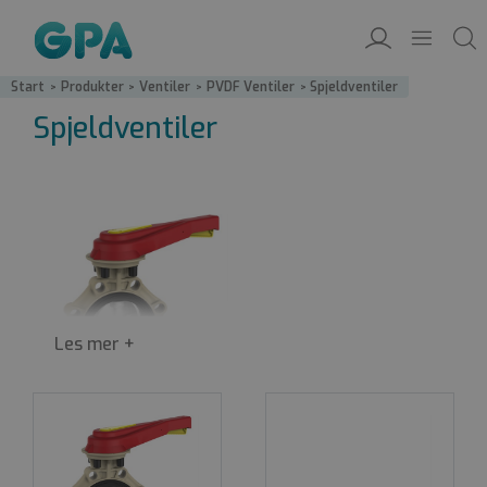
Start
/
Produkter
/
Ventiler
/
PVDF Ventiler
/
Spjeldventiler
Spjeldventiler
Spjeldventiler egner seg i en rekke applikasjoner
fra korrosive miljøer i industrien til enkle
vannapplikasjoner.
Ventilene brukes først og