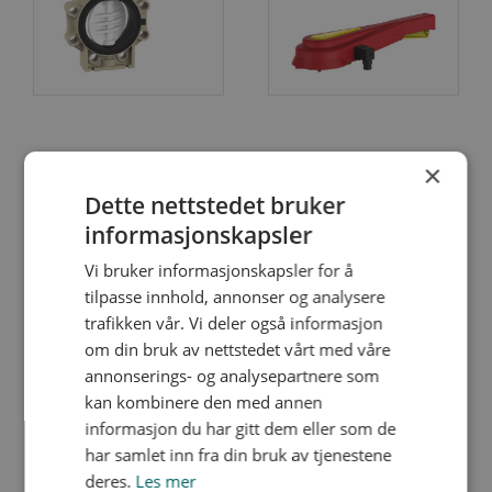
fremst som på- og avstengingsventiler. Vi kan
levere manuelle ventiler og ventiler med elektrisk
eller pneumatisk aktuator. Leveres med
endebryter og magnetventil. I sortimentet vårt
finner du bl.a. Wafer, luggede eller flensede
K4 Industri
K4 Tilbehør
ventiler. Leveres i stort utvalg av materialer som
×
PVC-U, PVC-C, PP, PVDF, PFA/PTFE-linede og i ulike
Dette nettstedet bruker
stålmaterialer.
informasjonskapsler
Vi bruker informasjonskapsler for å
tilpasse innhold, annonser og analysere
trafikken vår. Vi deler også informasjon
om din bruk av nettstedet vårt med våre
annonserings- og analysepartnere som
kan kombinere den med annen
informasjon du har gitt dem eller som de
har samlet inn fra din bruk av tjenestene
deres.
Les mer
FK Industri