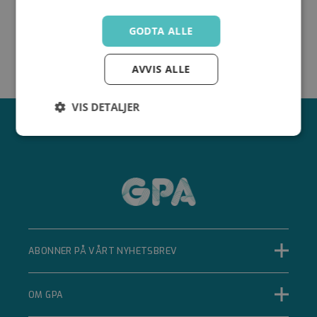
GODTA ALLE
AVVIS ALLE
VIS DETALJER
Strengt
Ytelse
Målretting
nødvendig
Funksjonalitet
Ugradert
ABONNER PÅ VÅRT NYHETSBREV
OM GPA
Strengt nødvendig
Ytelse
Målretting